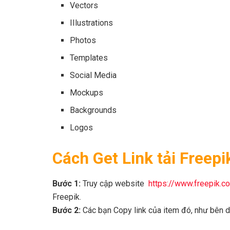
Vectors
IIlustrations
Photos
Templates
Social Media
Mockups
Backgrounds
Logos
Cách Get Link
tải
Freep
Bước 1:
Truy cập website
https://www.freepik.c
Freepik.
Bước 2:
Các bạn Copy link của item đó, như bên d