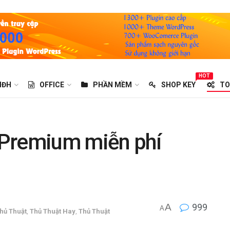
HOT
HĐH
OFFICE
PHẦN MỀM
SHOP KEY
TO
k Premium miễn phí
A
999
A
hủ Thuật
,
Thủ Thuật Hay
,
Thủ Thuật