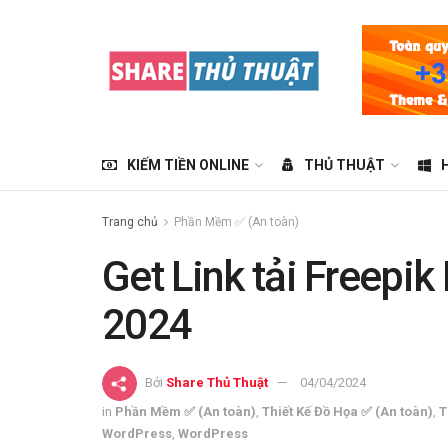
KIẾM TIỀN ONLINE
THỦ THUẬT
Trang chủ
Phần Mềm ✅ (An toàn)
Get Link tải Freepi
2024
Bởi
Share Thủ Thuật
04/04/2024
in
Phần Mềm ✅ (An toàn)
,
Thiết Kế Đồ Họa ✅ (An toàn)
,
T
WordPress
,
WordPress