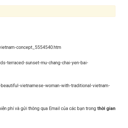
-vietnam-concept_5554540.htm
lds-terraced-sunset-mu-chang-chai-yen-bai-
-beautiful-vietnamese-woman-with-traditional-vietnam-
iễn phí và gửi thông qua Email của các bạn trong
thời gian