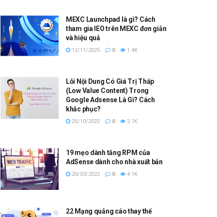
MEXC Launchpad là gì? Cách
tham gia IEO trên MEXC đơn giản
và hiệu quả
12/11/2025
0
1.4K
Lỗi Nội Dung Có Giá Trị Thấp
(Low Value Content) Trong
Google Adsense Là Gì? Cách
khắc phục?
25/10/2022
0
2.1K
19 mẹo dành tăng RPM của
AdSense dành cho nhà xuất bản
20/03/2022
0
4.1K
22 Mạng quảng cáo thay thế