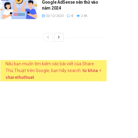
Google AdSense nên thử vào
năm 2024
02/12/2023
0
2.4K
Nếu bạn muốn tìm kiếm các bài viết của Share
Thủ Thuật trên Google, bạn hãy search:
từ khóa
+
sharethuthuat