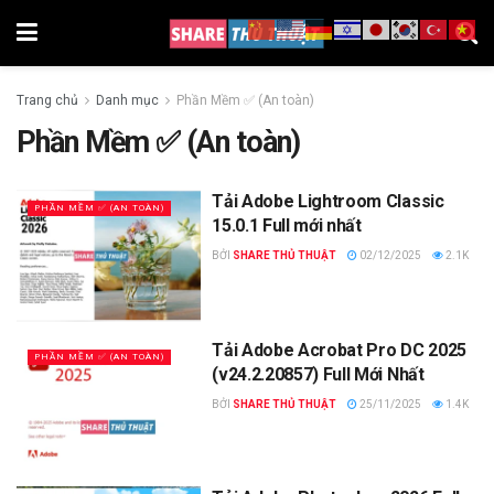
Trang chủ
Danh mục
Phần Mềm ✅ (An toàn)
Phần Mềm ✅ (An toàn)
Tải Adobe Lightroom Classic
PHẦN MỀM ✅ (AN TOÀN)
15.0.1 Full mới nhất
BỞI
SHARE THỦ THUẬT
02/12/2025
2.1K
Tải Adobe Acrobat Pro DC 2025
PHẦN MỀM ✅ (AN TOÀN)
(v24.2.20857) Full Mới Nhất
BỞI
SHARE THỦ THUẬT
25/11/2025
1.4K