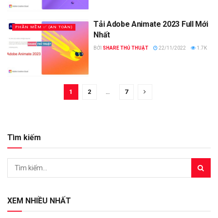
Tải Adobe Animate 2023 Full Mới
PHẦN MỀM ✅ (AN TOÀN)
Nhất
BỞI
SHARE THỦ THUẬT
22/11/2022
1.7K
1
2
…
7
Tìm kiếm
XEM NHIỀU NHẤT