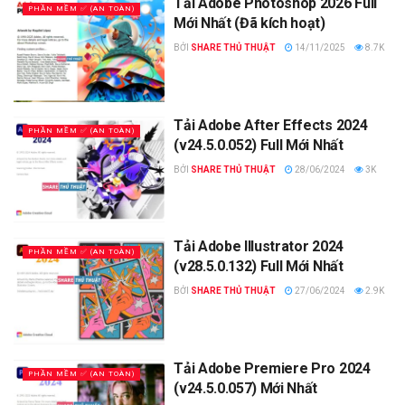
Tải Adobe Photoshop 2026 Full
PHẦN MỀM ✅ (AN TOÀN)
Mới Nhất (Đã kích hoạt)
BỞI
SHARE THỦ THUẬT
14/11/2025
8.7K
Tải Adobe After Effects 2024
PHẦN MỀM ✅ (AN TOÀN)
(v24.5.0.052) Full Mới Nhất
BỞI
SHARE THỦ THUẬT
28/06/2024
3K
Tải Adobe Illustrator 2024
PHẦN MỀM ✅ (AN TOÀN)
(v28.5.0.132) Full Mới Nhất
BỞI
SHARE THỦ THUẬT
27/06/2024
2.9K
Tải Adobe Premiere Pro 2024
PHẦN MỀM ✅ (AN TOÀN)
(v24.5.0.057) Mới Nhất