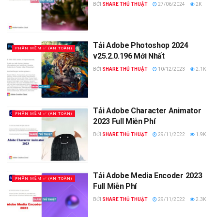
BỞI
SHARE THỦ THUẬT
27/06/2024
2K
Tải Adobe Photoshop 2024
PHẦN MỀM ✅ (AN TOÀN)
v25.2.0.196 Mới Nhất
BỞI
SHARE THỦ THUẬT
10/12/2023
2.1K
Tải Adobe Character Animator
PHẦN MỀM ✅ (AN TOÀN)
2023 Full Miễn Phí
BỞI
SHARE THỦ THUẬT
29/11/2022
1.9K
Tải Adobe Media Encoder 2023
PHẦN MỀM ✅ (AN TOÀN)
Full Miễn Phí
BỞI
SHARE THỦ THUẬT
29/11/2022
2.3K