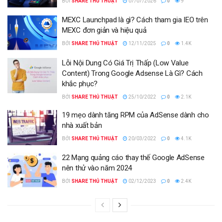
BỞI
SHARE THỦ THUẬT
07/07/2026
0
9
MEXC Launchpad là gì? Cách tham gia IEO trên
MEXC đơn giản và hiệu quả
BỞI
SHARE THỦ THUẬT
12/11/2025
0
1.4K
Lỗi Nội Dung Có Giá Trị Thấp (Low Value
Content) Trong Google Adsense Là Gì? Cách
khắc phục?
BỞI
SHARE THỦ THUẬT
25/10/2022
0
2.1K
19 mẹo dành tăng RPM của AdSense dành cho
nhà xuất bản
BỞI
SHARE THỦ THUẬT
20/03/2022
0
4.1K
22 Mạng quảng cáo thay thế Google AdSense
nên thử vào năm 2024
BỞI
SHARE THỦ THUẬT
02/12/2023
0
2.4K