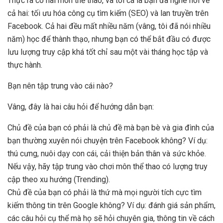
Thực ra có hai môn thể thao, và tôi cá là bạn đã nghe nói về
cả hai: tối ưu hóa công cụ tìm kiếm (SEO) và lan truyền trên
Facebook. Cả hai đều mất nhiều năm (vâng, tôi đã nói nhiều
năm) học để thành thạo, nhưng bạn có thể bắt đầu có được
lưu lượng truy cập khá tốt chỉ sau một vài tháng học tập và
thực hành.
Bạn nên tập trung vào cái nào?
Vâng, đây là hai câu hỏi để hướng dẫn bạn:
Chủ đề của bạn có phải là chủ đề mà bạn bè và gia đình của
bạn thường xuyên nói chuyện trên Facebook không? Ví dụ:
thú cưng, nuôi dạy con cái, cải thiện bản thân và sức khỏe.
Nếu vậy, hãy tập trung vào chơi môn thể thao có lượng truy
cập theo xu hướng (Trending).
Chủ đề của bạn có phải là thứ mà mọi người tích cực tìm
kiếm thông tin trên Google không? Ví dụ: đánh giá sản phẩm,
các câu hỏi cụ thể mà họ sẽ hỏi chuyên gia, thông tin về cách