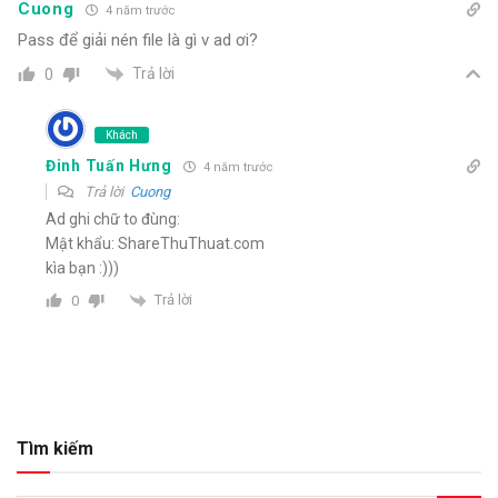
Cuong
4 năm trước
Pass để giải nén file là gì v ad ơi?
Trả lời
0
Khách
Đinh Tuấn Hưng
4 năm trước
Trả lời
Cuong
Ad ghi chữ to đùng:
Mật khẩu: ShareThuThuat.com
kìa bạn :)))
Trả lời
0
Tìm kiếm