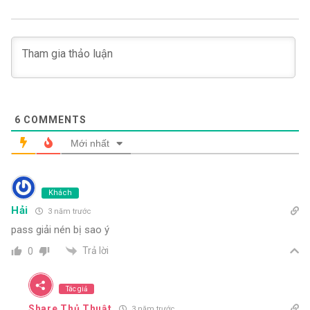
6
COMMENTS
Mới nhất
Khách
Hải
3 năm trước
pass giải nén bị sao ý
Trả lời
0
Tác giả
Share Thủ Thuật
3 năm trước