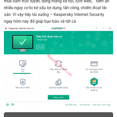
mua sắm trực tuyến, dùng mạng xã hội, lướt web,… tiềm ẩn
nhiều nguy cơ bị kẻ xấu lợi dụng, tấn công, chiếm đoạt tài
sản. Vì vậy hãy tải xuống – Kaspersky Internet Security
ngay hôm nay để giúp bạn bảo vệ tất cả.