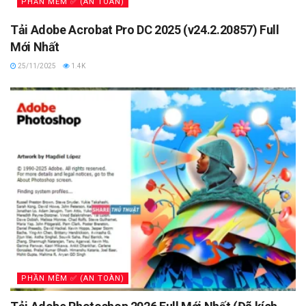
PHẦN MỀM ✅ (AN TOÀN)
Tải Adobe Acrobat Pro DC 2025 (v24.2.20857) Full
Mới Nhất
25/11/2025
1.4K
PHẦN MỀM ✅ (AN TOÀN)