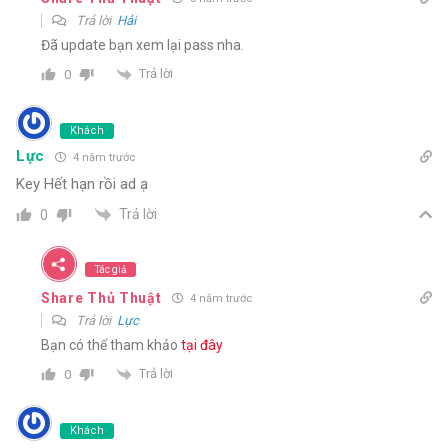
Trả lời
Hải
Đã update bạn xem lại pass nha.
Trả lời
0
Khách
Lực
4 năm trước
Key Hết hạn rồi ad ạ
Trả lời
0
Tác giả
Share Thủ Thuật
4 năm trước
Trả lời
Lực
Bạn có thể tham khảo
tại đây
Trả lời
0
Khách