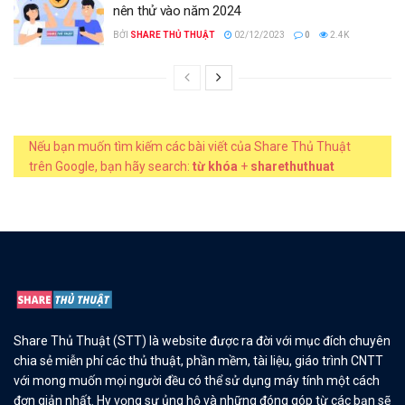
nên thử vào năm 2024
BỞI
SHARE THỦ THUẬT
02/12/2023
0
2.4K
Nếu bạn muốn tìm kiếm các bài viết của Share Thủ Thuật
trên Google, bạn hãy search:
từ khóa
+
sharethuthuat
Share Thủ Thuật (STT) là website được ra đời với mục đích chuyên
chia sẻ miễn phí các thủ thuật, phần mềm, tài liệu, giáo trình CNTT
với mong muốn mọi người đều có thể sử dụng máy tính một cách
đơn giản nhất. Hy vọng sự ủng hộ và những đóng góp từ các bạn sẽ