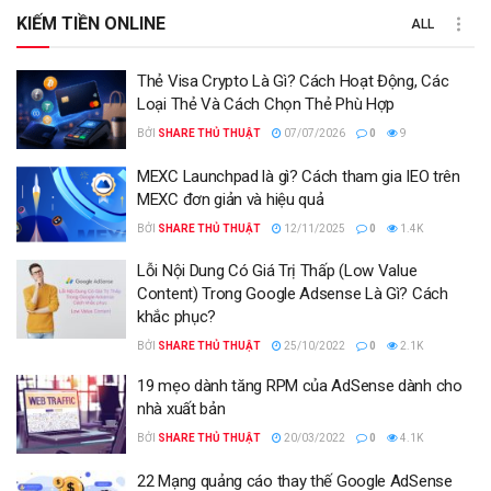
KIẾM TIỀN ONLINE
ALL
Thẻ Visa Crypto Là Gì? Cách Hoạt Động, Các
Loại Thẻ Và Cách Chọn Thẻ Phù Hợp
BỞI
SHARE THỦ THUẬT
07/07/2026
0
9
MEXC Launchpad là gì? Cách tham gia IEO trên
MEXC đơn giản và hiệu quả
BỞI
SHARE THỦ THUẬT
12/11/2025
0
1.4K
Lỗi Nội Dung Có Giá Trị Thấp (Low Value
Content) Trong Google Adsense Là Gì? Cách
khắc phục?
BỞI
SHARE THỦ THUẬT
25/10/2022
0
2.1K
19 mẹo dành tăng RPM của AdSense dành cho
nhà xuất bản
BỞI
SHARE THỦ THUẬT
20/03/2022
0
4.1K
22 Mạng quảng cáo thay thế Google AdSense