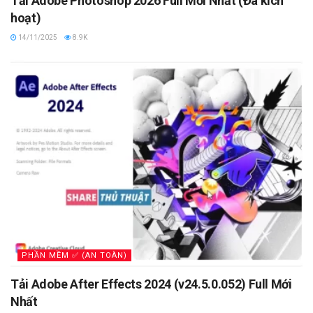
Tải Adobe Photoshop 2026 Full Mới Nhất (Đã kích
hoạt)
14/11/2025
8.9K
PHẦN MỀM ✅ (AN TOÀN)
Tải Adobe After Effects 2024 (v24.5.0.052) Full Mới
Nhất