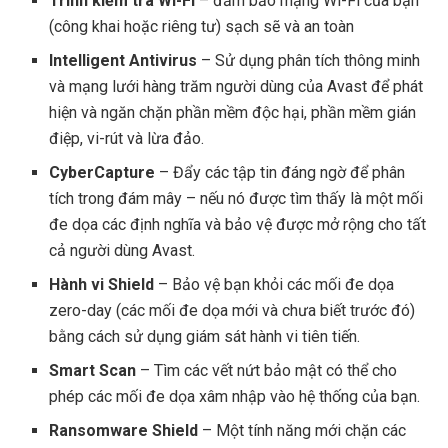
Trình kiểm tra Wi-Fi
– đảm bảo mạng Wi-Fi của bạn
(công khai hoặc riêng tư) sạch sẽ và an toàn
Intelligent Antivirus
– Sử dụng phân tích thông minh
và mạng lưới hàng trăm người dùng của Avast để phát
hiện và ngăn chặn phần mềm độc hại, phần mềm gián
điệp, vi-rút và lừa đảo.
CyberCapture
– Đẩy các tập tin đáng ngờ để phân
tích trong đám mây – nếu nó được tìm thấy là một mối
đe dọa các định nghĩa và bảo vệ được mở rộng cho tất
cả người dùng Avast.
Hành vi Shield
– Bảo vệ bạn khỏi các mối đe dọa
zero-day (các mối đe dọa mới và chưa biết trước đó)
bằng cách sử dụng giám sát hành vi tiên tiến.
Smart Scan
– Tìm các vết nứt bảo mật có thể cho
phép các mối đe dọa xâm nhập vào hệ thống của bạn.
Ransomware Shield
– Một tính năng mới chặn các