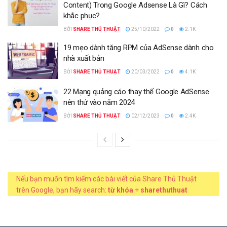
Content) Trong Google Adsense Là Gì? Cách
khắc phục?
BỞI
SHARE THỦ THUẬT
25/10/2022
0
2.1K
19 mẹo dành tăng RPM của AdSense dành cho
nhà xuất bản
BỞI
SHARE THỦ THUẬT
20/03/2022
0
4.1K
22 Mạng quảng cáo thay thế Google AdSense
nên thử vào năm 2024
BỞI
SHARE THỦ THUẬT
02/12/2023
0
2.4K
Nếu bạn muốn tìm kiếm các bài viết của Share Thủ Thuật
trên Google, bạn hãy search:
từ khóa
+
sharethuthuat