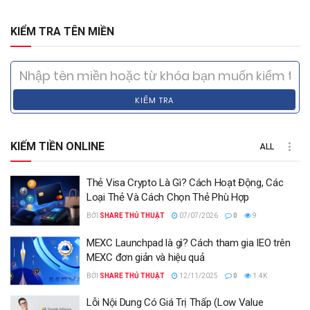
KIỂM TRA TÊN MIỀN
KIỂM TRA
KIẾM TIỀN ONLINE
ALL
Thẻ Visa Crypto Là Gì? Cách Hoạt Động, Các
Loại Thẻ Và Cách Chọn Thẻ Phù Hợp
BỞI
SHARE THỦ THUẬT
07/07/2026
0
9
MEXC Launchpad là gì? Cách tham gia IEO trên
MEXC đơn giản và hiệu quả
BỞI
SHARE THỦ THUẬT
12/11/2025
0
1.4K
Lỗi Nội Dung Có Giá Trị Thấp (Low Value