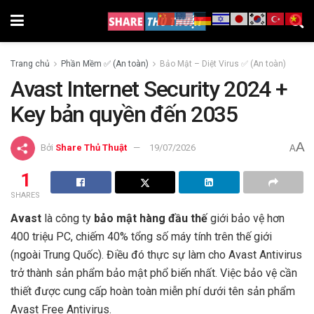
Trang chủ
Phần Mềm ✅ (An toàn)
Bảo Mật – Diệt Virus ✅ (An toàn)
Avast Internet Security 2024 +
Key bản quyền đến 2035
A
Bởi
Share Thủ Thuật
19/07/2026
A
1
SHARES
Avast
là công ty
bảo mật hàng đầu thế
giới bảo vệ hơn
400 triệu PC, chiếm 40% tổng số máy tính trên thế giới
(ngoài Trung Quốc). Điều đó thực sự làm cho Avast Antivirus
trở thành sản phẩm bảo mật phổ biến nhất. Việc bảo vệ cần
thiết được cung cấp hoàn toàn miễn phí dưới tên sản phẩm
Avast Free Antivirus.