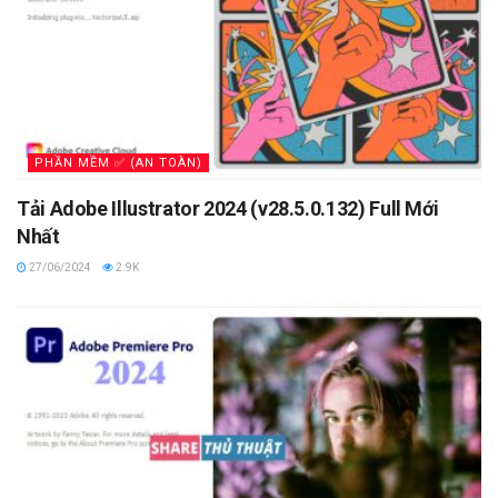
PHẦN MỀM ✅ (AN TOÀN)
Tải Adobe Illustrator 2024 (v28.5.0.132) Full Mới
Nhất
27/06/2024
2.9K