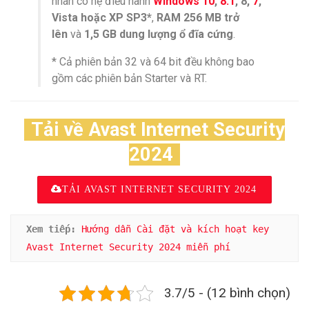
nhân có hệ điều hành
Windows 10
,
8.1
, 8,
7
,
Vista hoặc XP SP3*
,
RAM 256 MB trở
lên
và
1,5 GB dung lượng ổ đĩa cứng
.
* Cả phiên bản 32 và 64 bit đều không bao
gồm các phiên bản Starter và RT.
Tải về Avast Internet Security
2024
TẢI AVAST INTERNET SECURITY 2024
Xem tiếp:
Hướng dẫn Cài đặt và kích hoạt key 
Avast Internet Security 2024 miễn phí 
3.7/5 - (12 bình chọn)