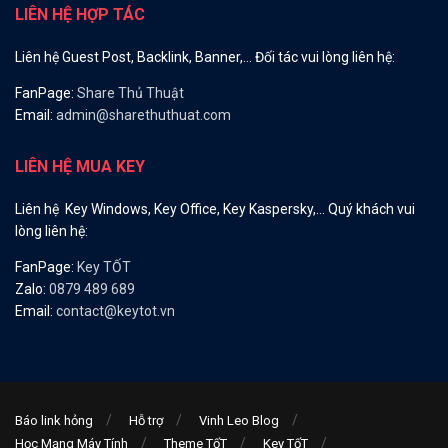
LIÊN HỆ HỢP TÁC
Liên hệ Guest Post, Backlink, Banner,… Đối tác vui lòng liên hệ:
FanPage:
Share Thủ Thuật
Email:
admin@sharethuthuat.com
LIÊN HỆ MUA KEY
Liên hệ Key Windows, Key Office, Key Kaspersky,… Quý khách vui
lòng liên hệ:
FanPage:
Key TỐT
Zalo:
0879 489 689
Email:
contact@keytot.vn
Báo link hỏng
Hỗ trợ
Vinh Leo Blog
Học Mạng Máy Tính
Theme TốT
Key TốT