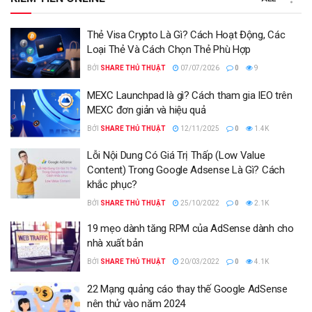
Thẻ Visa Crypto Là Gì? Cách Hoạt Động, Các
Loại Thẻ Và Cách Chọn Thẻ Phù Hợp
BỞI
SHARE THỦ THUẬT
07/07/2026
0
9
MEXC Launchpad là gì? Cách tham gia IEO trên
MEXC đơn giản và hiệu quả
BỞI
SHARE THỦ THUẬT
12/11/2025
0
1.4K
Lỗi Nội Dung Có Giá Trị Thấp (Low Value
Content) Trong Google Adsense Là Gì? Cách
khắc phục?
BỞI
SHARE THỦ THUẬT
25/10/2022
0
2.1K
19 mẹo dành tăng RPM của AdSense dành cho
nhà xuất bản
BỞI
SHARE THỦ THUẬT
20/03/2022
0
4.1K
22 Mạng quảng cáo thay thế Google AdSense
nên thử vào năm 2024