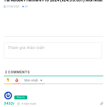
27/06/2024
2K
2
COMMENTS
Mới nhất
Khách
3432r
4 năm trước