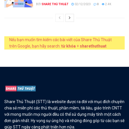
BỞI
SHARE THỦ THUẬT
02/12/2023
0
2.4K
Nếu bạn muốn tìm kiếm các bài viết của Share Thủ Thuật
trên Google, bạn hãy search:
từ khóa
+
sharethuthuat
Share Thủ Thuật (STT) là website được ra đời với mục đích chuyên
chia sẻ miễn phí các thủ thuật, phần mềm, tài liệu, giáo trình CNTT
với mong muốn mọi người đều có thể sử dụng máy tính một cách
đơn giản nhất. Hy vọng sự ủng hộ và những đóng góp từ các bạn sẽ
giúp STT ngày càng phát triển hơn nữa.