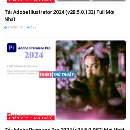
PHẦN MỀM ✅ (AN TOÀN)
Tải Adobe Illustrator 2024 (v28.5.0.132) Full Mới
Nhất
27/06/2024
2.9K
PHẦN MỀM ✅ (AN TOÀN)
Tải Adobe Premiere Pro 2024 (v24.5.0.057) Mới Nhất