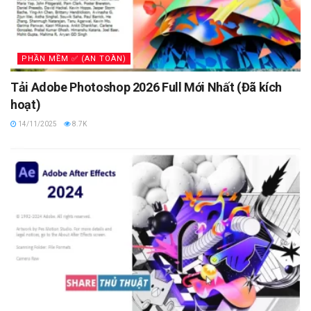
PHẦN MỀM ✅ (AN TOÀN)
Tải Adobe Photoshop 2026 Full Mới Nhất (Đã kích
hoạt)
14/11/2025
8.7K