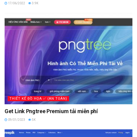
17/06/2022
3.9K
THIẾT KẾ ĐỒ HỌA ✅ (AN TOÀN)
Get Link Pngtree Premium tải miễn phí
09/01/2023
5K