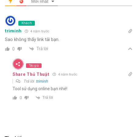
Mới nhất
Khách
triminh
4 năm trước
Sao không thấy link tải bạn.
Trả lời
0
Tác giả
Share Thủ Thuật
4 năm trước
Trả lời
triminh
Tool sử dụng online bạn nhé!
Trả lời
0