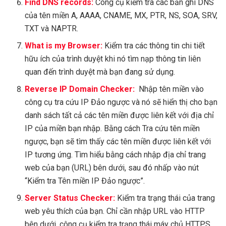
Find DNS records:
Công cụ kiếm tra các bản ghi DNS
của tên miền A, AAAA, CNAME, MX, PTR, NS, SOA, SRV,
TXT và NAPTR.
What is my Browser:
Kiểm tra các thông tin chi tiết
hữu ích của trình duyệt khi nó tìm nạp thông tin liên
quan đến trình duyệt mà bạn đang sử dụng.
Reverse IP Domain Checker:
Nhập tên miền vào
công cụ tra cứu IP Đảo ngược và nó sẽ hiển thị cho bạn
danh sách tất cả các tên miền được liên kết với địa chỉ
IP của miền bạn nhập. Bằng cách Tra cứu tên miền
ngược, bạn sẽ tìm thấy các tên miền được liên kết với
IP tương ứng. Tìm hiểu bằng cách nhập địa chỉ trang
web của bạn (URL) bên dưới, sau đó nhấp vào nút
“Kiểm tra Tên miền IP Đảo ngược”.
Server Status Checker:
Kiểm tra trạng thái của trang
web yêu thích của bạn. Chỉ cần nhập URL vào HTTP
bên dưới, công cụ kiểm tra trạng thái máy chủ HTTPS