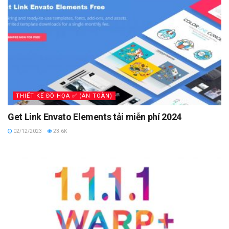
THIẾT KẾ ĐỒ HỌA ✅ (AN TOÀN)
Get Link Envato Elements tải miễn phí 2024
02/12/2023
23.6K