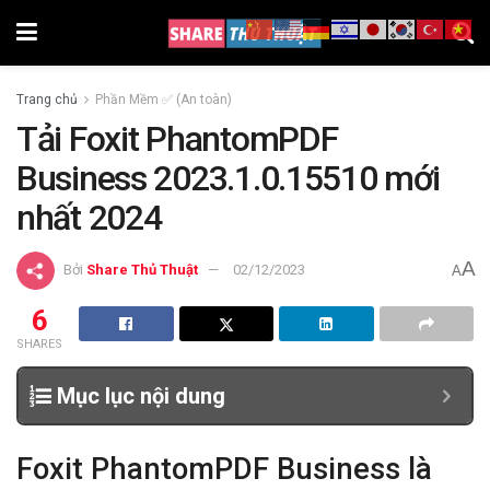
Trang chủ
Phần Mềm ✅ (An toàn)
Tải Foxit PhantomPDF
Business 2023.1.0.15510 mới
nhất 2024
A
Bởi
Share Thủ Thuật
02/12/2023
A
6
SHARES
Mục lục nội dung
Foxit PhantomPDF Business là