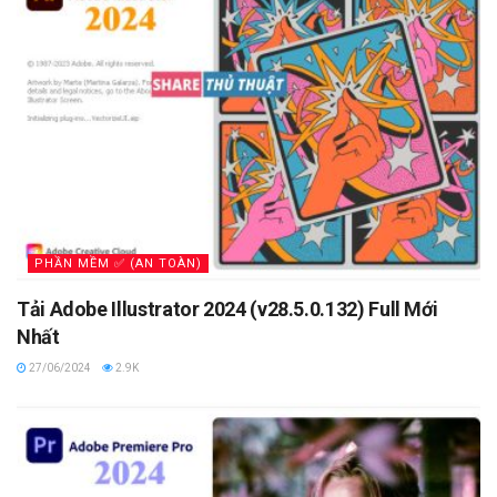
PHẦN MỀM ✅ (AN TOÀN)
Tải Adobe Illustrator 2024 (v28.5.0.132) Full Mới
Nhất
27/06/2024
2.9K