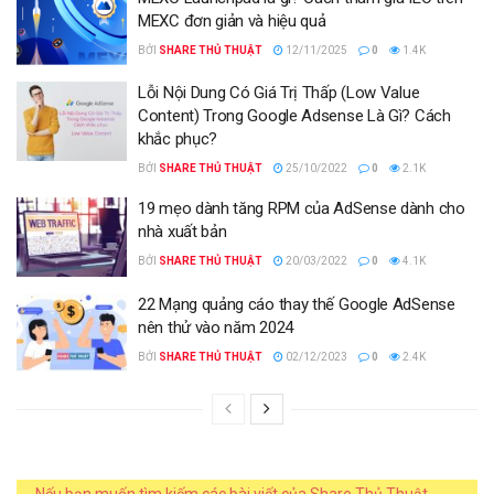
MEXC đơn giản và hiệu quả
BỞI
SHARE THỦ THUẬT
12/11/2025
0
1.4K
Lỗi Nội Dung Có Giá Trị Thấp (Low Value
Content) Trong Google Adsense Là Gì? Cách
khắc phục?
BỞI
SHARE THỦ THUẬT
25/10/2022
0
2.1K
19 mẹo dành tăng RPM của AdSense dành cho
nhà xuất bản
BỞI
SHARE THỦ THUẬT
20/03/2022
0
4.1K
22 Mạng quảng cáo thay thế Google AdSense
nên thử vào năm 2024
BỞI
SHARE THỦ THUẬT
02/12/2023
0
2.4K
Nếu bạn muốn tìm kiếm các bài viết của Share Thủ Thuật