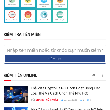
KIỂM TRA TÊN MIỀN
KIỂM TRA
KIẾM TIỀN ONLINE
ALL
Thẻ Visa Crypto Là Gì? Cách Hoạt Động, Các
Loại Thẻ Và Cách Chọn Thẻ Phù Hợp
BỞI
SHARE THỦ THUẬT
07/07/2026
0
9
MEXC Launchpad là gì? Cách tham gia IEO trên