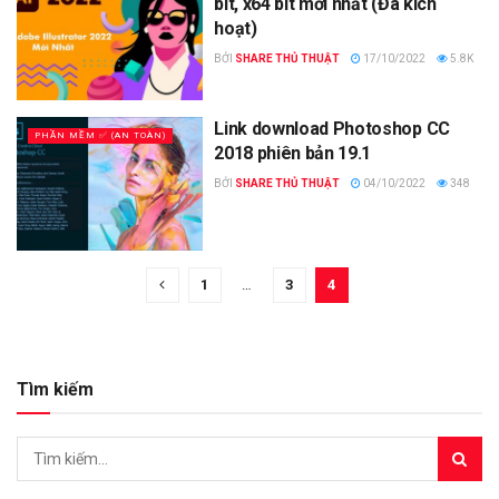
bit, x64 bit mới nhất (Đã kích
hoạt)
BỞI
SHARE THỦ THUẬT
17/10/2022
5.8K
Link download Photoshop CC
PHẦN MỀM ✅ (AN TOÀN)
2018 phiên bản 19.1
BỞI
SHARE THỦ THUẬT
04/10/2022
348
1
…
3
4
Tìm kiếm