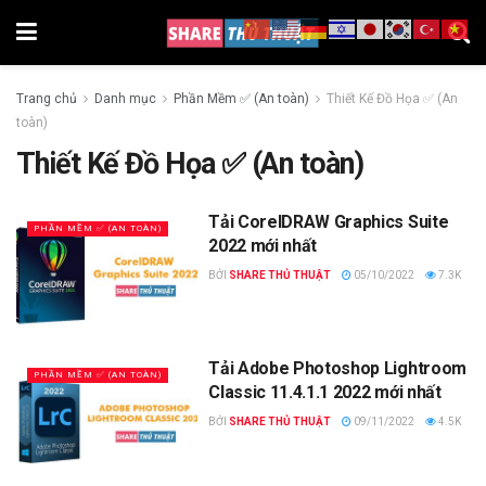
Trang chủ
Danh mục
Phần Mềm ✅ (An toàn)
Thiết Kế Đồ Họa ✅ (An
toàn)
Thiết Kế Đồ Họa ✅ (An toàn)
Tải CorelDRAW Graphics Suite
PHẦN MỀM ✅ (AN TOÀN)
2022 mới nhất
BỞI
SHARE THỦ THUẬT
05/10/2022
7.3K
Tải Adobe Photoshop Lightroom
PHẦN MỀM ✅ (AN TOÀN)
Classic 11.4.1.1 2022 mới nhất
BỞI
SHARE THỦ THUẬT
09/11/2022
4.5K