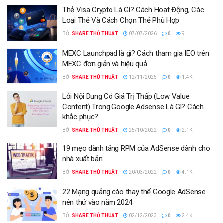
Thẻ Visa Crypto Là Gì? Cách Hoạt Động, Các
Loại Thẻ Và Cách Chọn Thẻ Phù Hợp
BỞI
SHARE THỦ THUẬT
07/07/2026
0
9
MEXC Launchpad là gì? Cách tham gia IEO trên
MEXC đơn giản và hiệu quả
BỞI
SHARE THỦ THUẬT
12/11/2025
0
1.4K
Lỗi Nội Dung Có Giá Trị Thấp (Low Value
Content) Trong Google Adsense Là Gì? Cách
khắc phục?
BỞI
SHARE THỦ THUẬT
25/10/2022
0
2.1K
19 mẹo dành tăng RPM của AdSense dành cho
nhà xuất bản
BỞI
SHARE THỦ THUẬT
20/03/2022
0
4.1K
22 Mạng quảng cáo thay thế Google AdSense
nên thử vào năm 2024
BỞI
SHARE THỦ THUẬT
02/12/2023
0
2.4K