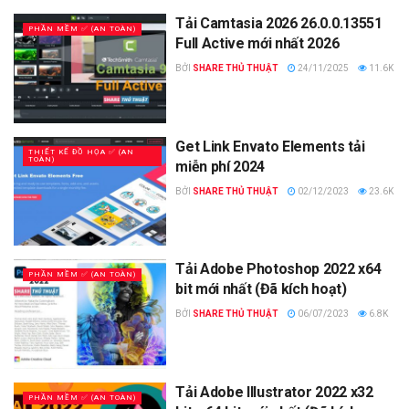
Tải Camtasia 2026 26.0.0.13551
PHẦN MỀM ✅ (AN TOÀN)
Full Active mới nhất 2026
BỞI
SHARE THỦ THUẬT
24/11/2025
11.6K
Get Link Envato Elements tải
THIẾT KẾ ĐỒ HỌA ✅ (AN
TOÀN)
miễn phí 2024
BỞI
SHARE THỦ THUẬT
02/12/2023
23.6K
Tải Adobe Photoshop 2022 x64
PHẦN MỀM ✅ (AN TOÀN)
bit mới nhất (Đã kích hoạt)
BỞI
SHARE THỦ THUẬT
06/07/2023
6.8K
Tải Adobe Illustrator 2022 x32
PHẦN MỀM ✅ (AN TOÀN)