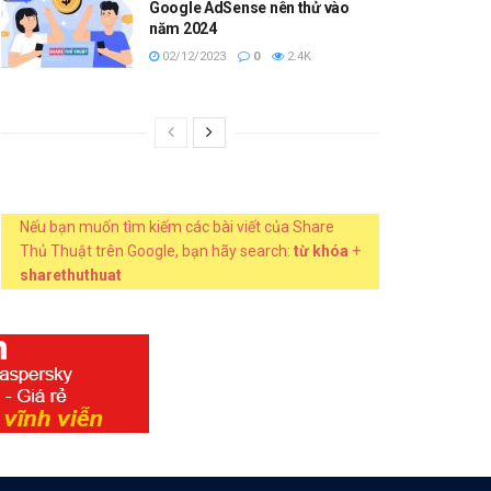
Google AdSense nên thử vào
năm 2024
02/12/2023
0
2.4K
Nếu bạn muốn tìm kiếm các bài viết của Share
Thủ Thuật trên Google, bạn hãy search:
từ khóa
+
sharethuthuat