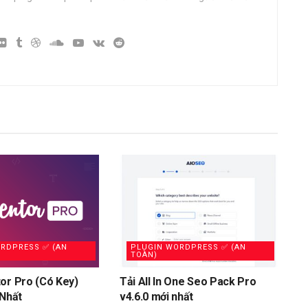
RDPRESS ✅ (AN
PLUGIN WORDPRESS ✅ (AN
TOÀN)
or Pro (Có Key)
Tải All In One Seo Pack Pro
 Nhất
v4.6.0 mới nhất