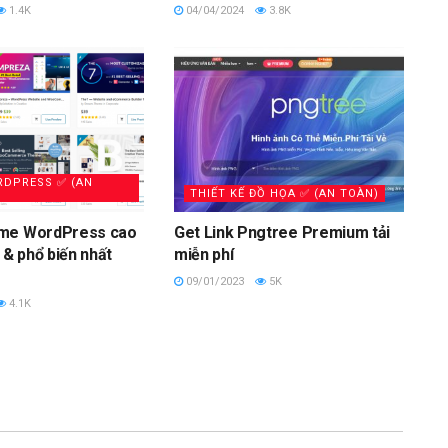
1.4K
04/04/2024
3.8K
DPRESS ✅ (AN
THIẾT KẾ ĐỒ HỌA ✅ (AN TOÀN)
me WordPress cao
Get Link Pngtree Premium tải
 & phổ biến nhất
miễn phí
09/01/2023
5K
4.1K