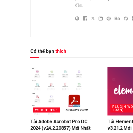
đầu.
Có thể bạn
thích
PLUGIN WO
WORDPRESS
TOÀN)
Tải Adobe Acrobat Pro DC
Tải Element
2024 (v24.2.20857) Mới Nhất
v3.21.2 Mới