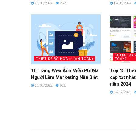
28/06/2024
2.4K
17/05/2024
THEME WOR
THIẾT KẾ ĐỒ HỌA ✅ (AN TOÀN)
TOÀN)
10 Trang Web Ảnh Miễn Phí Mà
Top 15 The
Người Làm Marketing Nên Biết
cấp tốt nhất
năm 2024
20/05/2022
972
02/12/2023