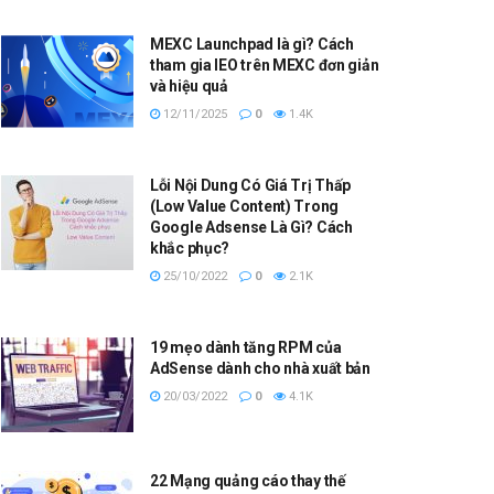
MEXC Launchpad là gì? Cách
tham gia IEO trên MEXC đơn giản
và hiệu quả
12/11/2025
0
1.4K
Lỗi Nội Dung Có Giá Trị Thấp
(Low Value Content) Trong
Google Adsense Là Gì? Cách
khắc phục?
25/10/2022
0
2.1K
19 mẹo dành tăng RPM của
AdSense dành cho nhà xuất bản
20/03/2022
0
4.1K
22 Mạng quảng cáo thay thế