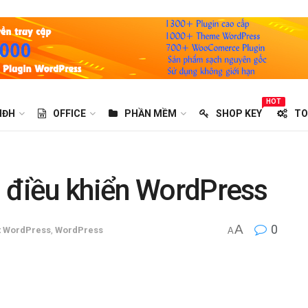
HOT
HĐH
OFFICE
PHẦN MỀM
SHOP KEY
TO
g điều khiển WordPress
A
0
t WordPress
,
WordPress
A