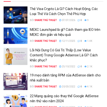
Thẻ Visa Crypto Là Gì? Cách Hoạt Động, Các
Loại Thẻ Và Cách Chọn Thẻ Phù Hợp
BỞI
SHARE THỦ THUẬT
07/07/2026
0
9
MEXC Launchpad là gì? Cách tham gia IEO trên
MEXC đơn giản và hiệu quả
BỞI
SHARE THỦ THUẬT
12/11/2025
0
1.4K
Lỗi Nội Dung Có Giá Trị Thấp (Low Value
Content) Trong Google Adsense Là Gì? Cách
khắc phục?
BỞI
SHARE THỦ THUẬT
25/10/2022
0
2.1K
19 mẹo dành tăng RPM của AdSense dành cho
nhà xuất bản
BỞI
SHARE THỦ THUẬT
20/03/2022
0
4.1K
22 Mạng quảng cáo thay thế Google AdSense
nên thử vào năm 2024