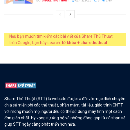
BỞI
SHARE THỦ THUẬT
02/12/2023
0
2.4K
Nếu bạn muốn tìm kiếm các bài viết của Share Thủ Thuật
trên Google, bạn hãy search:
từ khóa
+
sharethuthuat
Share Thủ Thuật (STT) là website được ra đời với mục đích chuyên
chia sẻ miễn phí các thủ thuật, phần mềm, tài liệu, giáo trình CNTT
với mong muốn mọi người đều có thể sử dụng máy tính một cách
đơn giản nhất. Hy vọng sự ủng hộ và những đóng góp từ các bạn sẽ
giúp STT ngày càng phát triển hơn nữa.