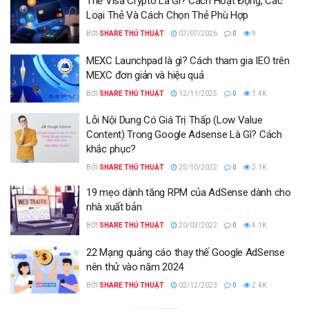
Thẻ Visa Crypto Là Gì? Cách Hoạt Động, Các
Loại Thẻ Và Cách Chọn Thẻ Phù Hợp
BỞI
SHARE THỦ THUẬT
07/07/2026
0
9
MEXC Launchpad là gì? Cách tham gia IEO trên
MEXC đơn giản và hiệu quả
BỞI
SHARE THỦ THUẬT
12/11/2025
0
1.4K
Lỗi Nội Dung Có Giá Trị Thấp (Low Value
Content) Trong Google Adsense Là Gì? Cách
khắc phục?
BỞI
SHARE THỦ THUẬT
25/10/2022
0
2.1K
19 mẹo dành tăng RPM của AdSense dành cho
nhà xuất bản
BỞI
SHARE THỦ THUẬT
20/03/2022
0
4.1K
22 Mạng quảng cáo thay thế Google AdSense
nên thử vào năm 2024
BỞI
SHARE THỦ THUẬT
02/12/2023
0
2.4K