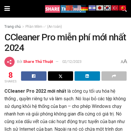
Trang chủ
Phần Mềm ✅ (An toàn)
CCleaner Pro miễn phí mới nhất
2024
A
Bởi
Share Thủ Thuật
02/12/2023
A
8
SHARES
CCleaner Pro 2022 mới nhất
là công cụ tối ưu hóa hệ
thống , quyền riêng tư và làm sạch. Nó loại bỏ các tệp không
sử dụng khỏi hệ thống của bạn – cho phép Windows chạy
nhanh hơn và giải phóng không gian đĩa cứng có giá trị. Nó
cũng xóa dấu vết của các hoạt động trực tuyến của bạn như
lịch sử Internet của bạn. Ngoài ra nó có chứa một trình dọn