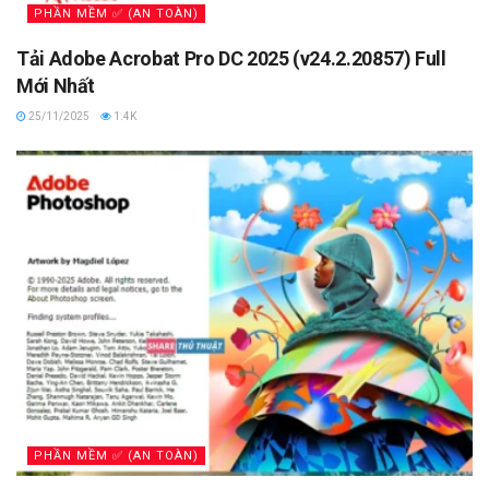
PHẦN MỀM ✅ (AN TOÀN)
Tải Adobe Acrobat Pro DC 2025 (v24.2.20857) Full
Mới Nhất
25/11/2025
1.4K
PHẦN MỀM ✅ (AN TOÀN)