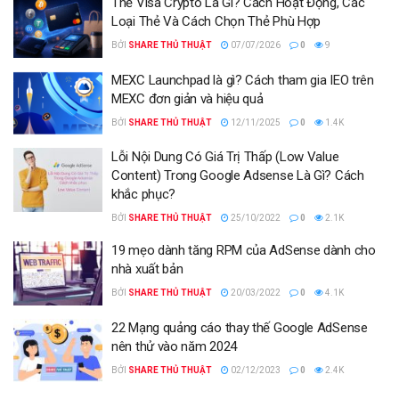
Thẻ Visa Crypto Là Gì? Cách Hoạt Động, Các
Loại Thẻ Và Cách Chọn Thẻ Phù Hợp
BỞI
SHARE THỦ THUẬT
07/07/2026
0
9
MEXC Launchpad là gì? Cách tham gia IEO trên
MEXC đơn giản và hiệu quả
BỞI
SHARE THỦ THUẬT
12/11/2025
0
1.4K
Lỗi Nội Dung Có Giá Trị Thấp (Low Value
Content) Trong Google Adsense Là Gì? Cách
khắc phục?
BỞI
SHARE THỦ THUẬT
25/10/2022
0
2.1K
19 mẹo dành tăng RPM của AdSense dành cho
nhà xuất bản
BỞI
SHARE THỦ THUẬT
20/03/2022
0
4.1K
22 Mạng quảng cáo thay thế Google AdSense
nên thử vào năm 2024
BỞI
SHARE THỦ THUẬT
02/12/2023
0
2.4K