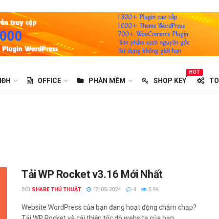
HOT
HĐH
OFFICE
PHẦN MỀM
SHOP KEY
TO
Tải WP Rocket v3.16 Mới Nhất
BỞI
SHARE THỦ THUẬT
17/05/2024
4
5.9K
Website WordPress của bạn đang hoạt động chậm chạp?
Tải WP Rocket và cải thiện tốc độ website của bạn...