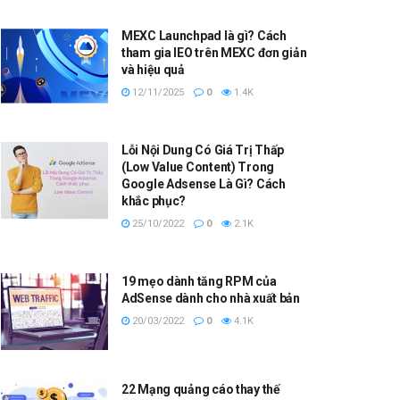
MEXC Launchpad là gì? Cách
tham gia IEO trên MEXC đơn giản
và hiệu quả
12/11/2025
0
1.4K
Lỗi Nội Dung Có Giá Trị Thấp
(Low Value Content) Trong
Google Adsense Là Gì? Cách
khắc phục?
25/10/2022
0
2.1K
19 mẹo dành tăng RPM của
AdSense dành cho nhà xuất bản
20/03/2022
0
4.1K
22 Mạng quảng cáo thay thế