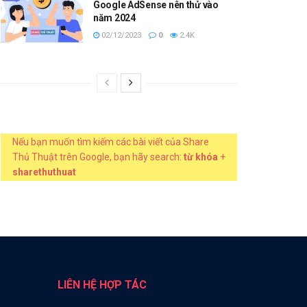
Google AdSense nên thử vào
năm 2024
02/12/2023
0
2.4K
Nếu bạn muốn tìm kiếm các bài viết của Share
Thủ Thuật trên Google, bạn hãy search:
từ khóa
+
sharethuthuat
LIÊN HỆ HỢP TÁC