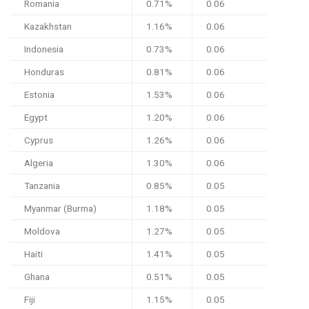
Romania
0.71%
0.06
Kazakhstan
1.16%
0.06
Indonesia
0.73%
0.06
Honduras
0.81%
0.06
Estonia
1.53%
0.06
Egypt
1.20%
0.06
Cyprus
1.26%
0.06
Algeria
1.30%
0.06
Tanzania
0.85%
0.05
Myanmar (Burma)
1.18%
0.05
Moldova
1.27%
0.05
Haiti
1.41%
0.05
Ghana
0.51%
0.05
Fiji
1.15%
0.05