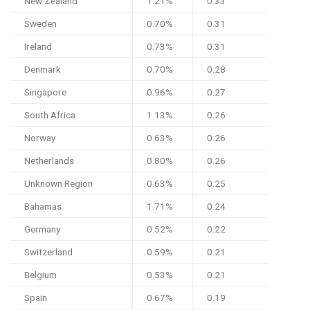
New Zealand
1.21%
0.33
Sweden
0.70%
0.31
Ireland
0.73%
0.31
Denmark
0.70%
0.28
Singapore
0.96%
0.27
South Africa
1.13%
0.26
Norway
0.63%
0.26
Netherlands
0.80%
0.26
Unknown Region
0.63%
0.25
Bahamas
1.71%
0.24
Germany
0.52%
0.22
Switzerland
0.59%
0.21
Belgium
0.53%
0.21
Spain
0.67%
0.19