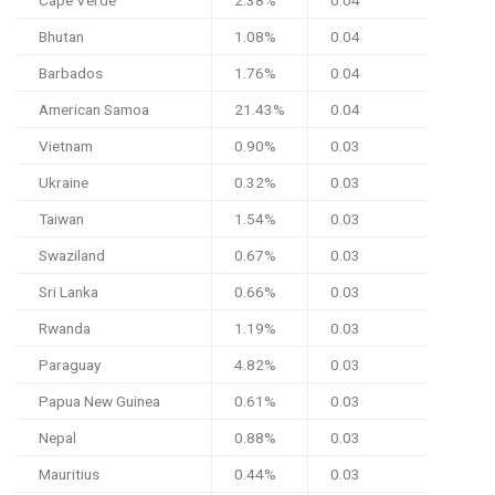
Bhutan
1.08%
0.04
Barbados
1.76%
0.04
American Samoa
21.43%
0.04
Vietnam
0.90%
0.03
Ukraine
0.32%
0.03
Taiwan
1.54%
0.03
Swaziland
0.67%
0.03
Sri Lanka
0.66%
0.03
Rwanda
1.19%
0.03
Paraguay
4.82%
0.03
Papua New Guinea
0.61%
0.03
Nepal
0.88%
0.03
Mauritius
0.44%
0.03