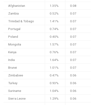
Afghanistan
1.35%
0.08
Zambia
0.52%
0.07
Trinidad & Tobago
1.41%
0.07
Portugal
0.74%
0.07
Poland
0.40%
0.07
Mongolia
1.57%
0.07
Kenya
0.76%
0.07
India
1.64%
0.07
Brunei
1.01%
0.07
Zimbabwe
0.47%
0.06
Turkey
0.93%
0.06
Suriname
1.04%
0.06
Sierra Leone
1.29%
0.06