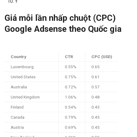
Ý
Giá mỗi lần nhấp chuột (CPC)
Google Adsense theo Quốc gia
Country
CTR
CPC (USD)
Luxembourg
0.55%
0.65
United States
0.75%
0.61
Australia
0.72%
0.57
United Kingdom
1.06%
0.48
Finland
0.54%
0.45
Canada
0.79%
0.45
Austria
0.69%
0.45