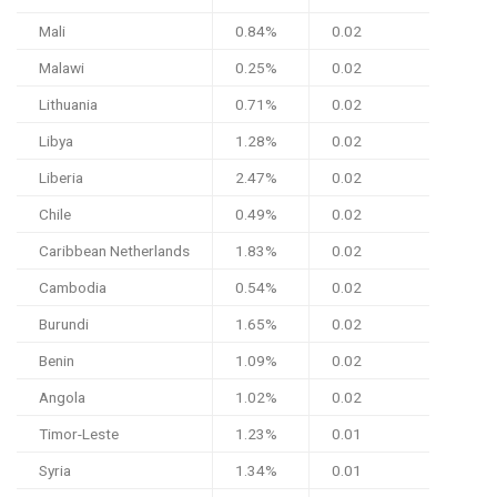
Mali
0.84%
0.02
Malawi
0.25%
0.02
Lithuania
0.71%
0.02
Libya
1.28%
0.02
Liberia
2.47%
0.02
Chile
0.49%
0.02
Caribbean Netherlands
1.83%
0.02
Cambodia
0.54%
0.02
Burundi
1.65%
0.02
Benin
1.09%
0.02
Angola
1.02%
0.02
Timor-Leste
1.23%
0.01
Syria
1.34%
0.01