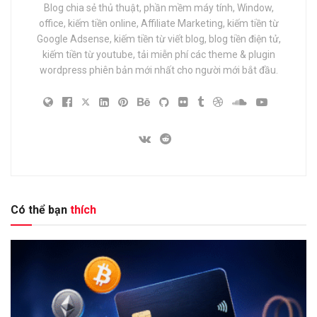
Blog chia sẻ thủ thuật, phần mềm máy tính, Window,
office, kiếm tiền online, Affiliate Marketing, kiếm tiền từ
Google Adsense, kiếm tiền từ viết blog, blog tiền điện tử,
kiếm tiền từ youtube, tải miễn phí các theme & plugin
wordpress phiên bản mới nhất cho người mới bắt đầu.
Có thể bạn
thích