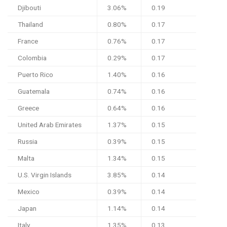
Djibouti
3.06%
0.19
Thailand
0.80%
0.17
France
0.76%
0.17
Colombia
0.29%
0.17
Puerto Rico
1.40%
0.16
Guatemala
0.74%
0.16
Greece
0.64%
0.16
United Arab Emirates
1.37%
0.15
Russia
0.39%
0.15
Malta
1.34%
0.15
U.S. Virgin Islands
3.85%
0.14
Mexico
0.39%
0.14
Japan
1.14%
0.14
Italy
1.35%
0.13