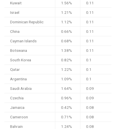
Kuwait
1.56%
0.11
Israel
1.21%
0.11
Dominican Republic
1.12%
0.11
China
0.66%
0.11
Cayman Islands
0.68%
0.11
Botswana
1.38%
0.11
South Korea
0.82%
0.1
Qatar
1.22%
0.1
Argentina
1.09%
0.1
Saudi Arabia
1.64%
0.09
Czechia
0.96%
0.09
Jamaica
0.42%
0.08
Cameroon
0.71%
0.08
Bahrain
1.24%
0.08