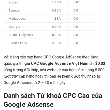
Sudan
1.17%
0.01
Senegal
0.36%
0.01
Madagascar
1.38%
0.01
Georgia
0.71%
0.01
French Polynesia
8.33%
0.01
Burkina Faso
3.33%
0.01
Với bảng xếp xếp hạng CPC Google AdSense theo từng
quốc gia thì
giá CPC Google Adsense Việt Nam
chỉ
$0.03
cũng tương đối thấp, nếu website của bạn có khoảng 5.000
lượt truy cập hàng ngày thì bạn sẽ kiếm được thu nhập từ
Google Adsense từ 2 – 3$ mỗi ngày.
Danh sách Từ khoá CPC Cao của
Google Adsense