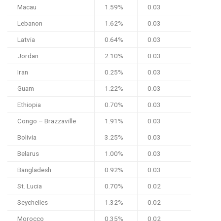
Macau
1.59%
0.03
Lebanon
1.62%
0.03
Latvia
0.64%
0.03
Jordan
2.10%
0.03
Iran
0.25%
0.03
Guam
1.22%
0.03
Ethiopia
0.70%
0.03
Congo – Brazzaville
1.91%
0.03
Bolivia
3.25%
0.03
Belarus
1.00%
0.03
Bangladesh
0.92%
0.03
St. Lucia
0.70%
0.02
Seychelles
1.32%
0.02
Morocco
0.35%
0.02