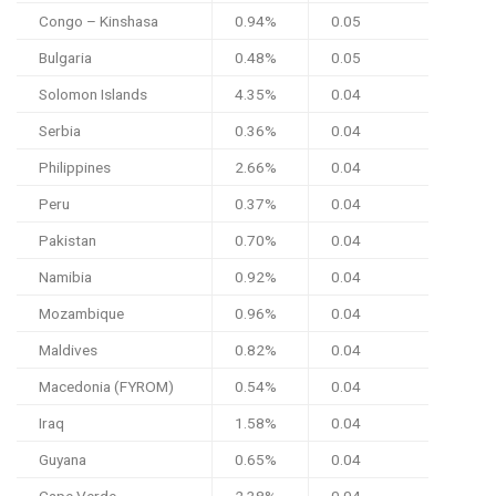
Congo – Kinshasa
0.94%
0.05
Bulgaria
0.48%
0.05
Solomon Islands
4.35%
0.04
Serbia
0.36%
0.04
Philippines
2.66%
0.04
Peru
0.37%
0.04
Pakistan
0.70%
0.04
Namibia
0.92%
0.04
Mozambique
0.96%
0.04
Maldives
0.82%
0.04
Macedonia (FYROM)
0.54%
0.04
Iraq
1.58%
0.04
Guyana
0.65%
0.04
Cape Verde
2.38%
0.04