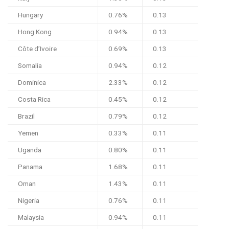
Hungary
0.76%
0.13
Hong Kong
0.94%
0.13
Côte d’Ivoire
0.69%
0.13
Somalia
0.94%
0.12
Dominica
2.33%
0.12
Costa Rica
0.45%
0.12
Brazil
0.79%
0.12
Yemen
0.33%
0.11
Uganda
0.80%
0.11
Panama
1.68%
0.11
Oman
1.43%
0.11
Nigeria
0.76%
0.11
Malaysia
0.94%
0.11