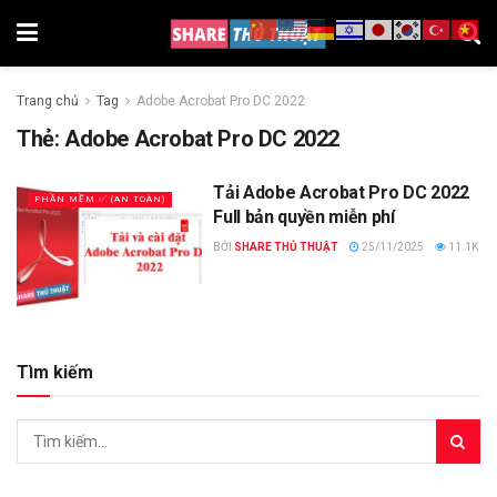
Trang chủ
Tag
Adobe Acrobat Pro DC 2022
Thẻ:
Adobe Acrobat Pro DC 2022
Tải Adobe Acrobat Pro DC 2022
PHẦN MỀM ✅ (AN TOÀN)
Full bản quyền miễn phí
BỞI
SHARE THỦ THUẬT
25/11/2025
11.1K
Tìm kiếm