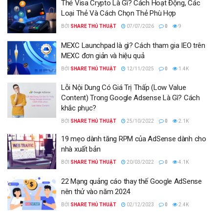
Thẻ Visa Crypto Là Gì? Cách Hoạt Động, Các
Loại Thẻ Và Cách Chọn Thẻ Phù Hợp
BỞI
SHARE THỦ THUẬT
07/07/2026
0
9
MEXC Launchpad là gì? Cách tham gia IEO trên
MEXC đơn giản và hiệu quả
BỞI
SHARE THỦ THUẬT
12/11/2025
0
1.4K
Lỗi Nội Dung Có Giá Trị Thấp (Low Value
Content) Trong Google Adsense Là Gì? Cách
khắc phục?
BỞI
SHARE THỦ THUẬT
25/10/2022
0
2.1K
19 mẹo dành tăng RPM của AdSense dành cho
nhà xuất bản
BỞI
SHARE THỦ THUẬT
20/03/2022
0
4.1K
22 Mạng quảng cáo thay thế Google AdSense
nên thử vào năm 2024
BỞI
SHARE THỦ THUẬT
02/12/2023
0
2.4K