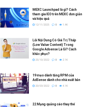
MEXC Launchpad là gì? Cách
tham gia IEO trên MEXC đơn giản
và hiệu quả
12/11/2025
0
1.4K
Lỗi Nội Dung Có Giá Trị Thấp
(Low Value Content) Trong
Google Adsense Là Gì? Cách
khắc phục?
25/10/2022
0
2.1K
19 mẹo dành tăng RPM của
AdSense dành cho nhà xuất bản
20/03/2022
0
4.1K
22 Mạng quảng cáo thay thế