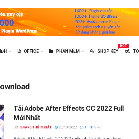
HOT
HĐH
OFFICE
PHẦN MỀM
SHOP KEY
TO
download
Tải Adobe After Effects CC 2022 Full
Mới Nhất
BỞI
SHARE THỦ THUẬT
20/10/2022
1
5.4K
Adobe After Effects CC 2022 miễn phí là một ứng dụng