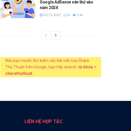
Google AdSense nên thử vào
năm 2024
02/12/2023
0
2.4K
Nếu bạn muốn tìm kiếm các bài viết của Share
Thủ Thuật trên Google, bạn hãy search:
từ khóa
+
sharethuthuat
LIÊN HỆ HỢP TÁC