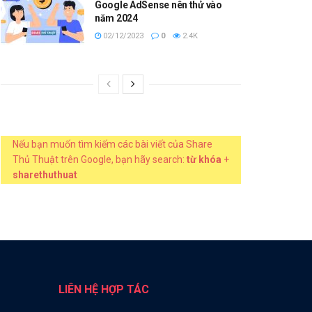
Google AdSense nên thử vào
năm 2024
02/12/2023
0
2.4K
Nếu bạn muốn tìm kiếm các bài viết của Share
Thủ Thuật trên Google, bạn hãy search:
từ khóa
+
sharethuthuat
LIÊN HỆ HỢP TÁC