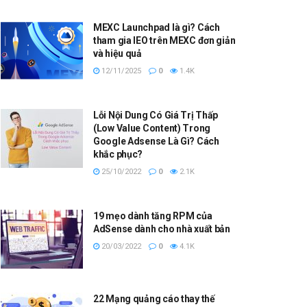
MEXC Launchpad là gì? Cách
tham gia IEO trên MEXC đơn giản
và hiệu quả
12/11/2025
0
1.4K
Lỗi Nội Dung Có Giá Trị Thấp
(Low Value Content) Trong
Google Adsense Là Gì? Cách
khắc phục?
25/10/2022
0
2.1K
19 mẹo dành tăng RPM của
AdSense dành cho nhà xuất bản
20/03/2022
0
4.1K
22 Mạng quảng cáo thay thế