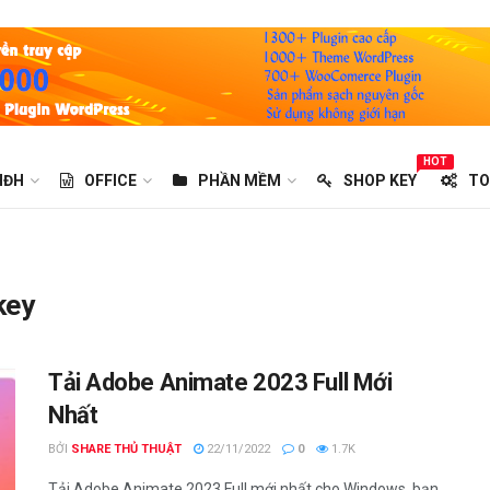
HOT
HĐH
OFFICE
PHẦN MỀM
SHOP KEY
TO
key
Tải Adobe Animate 2023 Full Mới
Nhất
BỞI
SHARE THỦ THUẬT
22/11/2022
0
1.7K
Tải Adobe Animate 2023 Full mới nhất cho Windows, bạn