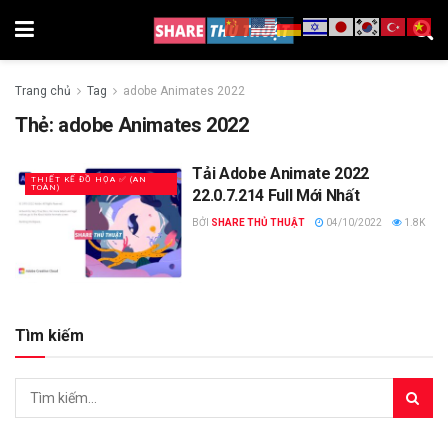
Trang chủ
Tag
adobe Animates 2022
Thẻ:
adobe Animates 2022
Tải Adobe Animate 2022
THIẾT KẾ ĐỒ HỌA ✅ (AN
TOÀN)
22.0.7.214 Full Mới Nhất
BỞI
SHARE THỦ THUẬT
04/10/2022
1.8K
Tìm kiếm