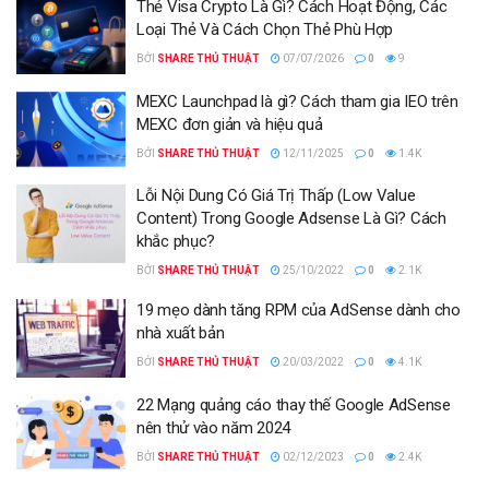
Thẻ Visa Crypto Là Gì? Cách Hoạt Động, Các
Loại Thẻ Và Cách Chọn Thẻ Phù Hợp
BỞI
SHARE THỦ THUẬT
07/07/2026
0
9
MEXC Launchpad là gì? Cách tham gia IEO trên
MEXC đơn giản và hiệu quả
BỞI
SHARE THỦ THUẬT
12/11/2025
0
1.4K
Lỗi Nội Dung Có Giá Trị Thấp (Low Value
Content) Trong Google Adsense Là Gì? Cách
khắc phục?
BỞI
SHARE THỦ THUẬT
25/10/2022
0
2.1K
19 mẹo dành tăng RPM của AdSense dành cho
nhà xuất bản
BỞI
SHARE THỦ THUẬT
20/03/2022
0
4.1K
22 Mạng quảng cáo thay thế Google AdSense
nên thử vào năm 2024
BỞI
SHARE THỦ THUẬT
02/12/2023
0
2.4K