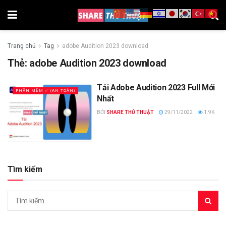
Trang chủ
Tag
adobe Audition 2023 download
Thẻ:
adobe Audition 2023 download
Tải Adobe Audition 2023 Full Mới
PHẦN MỀM ✅ (AN TOÀN)
Nhất
BỞI
SHARE THỦ THUẬT
29/11/2022
1.9K
Tìm kiếm