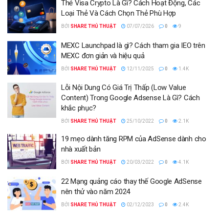
Thẻ Visa Crypto Là Gì? Cách Hoạt Động, Các
Loại Thẻ Và Cách Chọn Thẻ Phù Hợp
BỞI
SHARE THỦ THUẬT
07/07/2026
0
9
MEXC Launchpad là gì? Cách tham gia IEO trên
MEXC đơn giản và hiệu quả
BỞI
SHARE THỦ THUẬT
12/11/2025
0
1.4K
Lỗi Nội Dung Có Giá Trị Thấp (Low Value
Content) Trong Google Adsense Là Gì? Cách
khắc phục?
BỞI
SHARE THỦ THUẬT
25/10/2022
0
2.1K
19 mẹo dành tăng RPM của AdSense dành cho
nhà xuất bản
BỞI
SHARE THỦ THUẬT
20/03/2022
0
4.1K
22 Mạng quảng cáo thay thế Google AdSense
nên thử vào năm 2024
BỞI
SHARE THỦ THUẬT
02/12/2023
0
2.4K