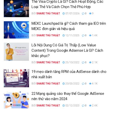
Thẻ Visa Crypto Là Gì? Cách Hoạt Động, Các
Loại Thẻ Và Cách Chọn Thẻ Phù Hợp
BỞI
SHARE THỦ THUẬT
07/07/2026
0
9
MEXC Launchpad là gì? Cách tham gia IEO trên
MEXC đơn giản và hiệu quả
BỞI
SHARE THỦ THUẬT
12/11/2025
0
1.4K
Lỗi Nội Dung Có Giá Trị Thấp (Low Value
Content) Trong Google Adsense Là Gì? Cách
khắc phục?
BỞI
SHARE THỦ THUẬT
25/10/2022
0
2.1K
19 mẹo dành tăng RPM của AdSense dành cho
nhà xuất bản
BỞI
SHARE THỦ THUẬT
20/03/2022
0
4.1K
22 Mạng quảng cáo thay thế Google AdSense
nên thử vào năm 2024
BỞI
SHARE THỦ THUẬT
02/12/2023
0
2.4K