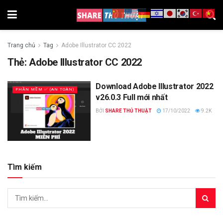
Trang chủ
Tag
Adobe Illustrator CC 2022
Thẻ:
Adobe Illustrator CC 2022
Download Adobe Illustrator 2022
PHẦN MỀM ✅ (AN TOÀN)
v26.0.3 Full mới nhất
BỞI
SHARE THỦ THUẬT
17/10/2022
9.2K
Tìm kiếm