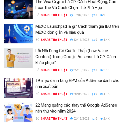
Thẻ Visa Crypto Là Gì? Cách Hoạt Động, Các
Loại Thẻ Và Cách Chọn Thẻ Phù Hợp
BỞI
SHARE THỦ THUẬT
07/07/2026
0
9
MEXC Launchpad là gì? Cách tham gia IEO trên
MEXC đơn giản và hiệu quả
BỞI
SHARE THỦ THUẬT
12/11/2025
0
1.4K
Lỗi Nội Dung Có Giá Trị Thấp (Low Value
Content) Trong Google Adsense Là Gì? Cách
khắc phục?
BỞI
SHARE THỦ THUẬT
25/10/2022
0
2.1K
19 mẹo dành tăng RPM của AdSense dành cho
nhà xuất bản
BỞI
SHARE THỦ THUẬT
20/03/2022
0
4.1K
22 Mạng quảng cáo thay thế Google AdSense
nên thử vào năm 2024
BỞI
SHARE THỦ THUẬT
02/12/2023
0
2.4K