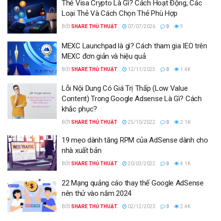
Thẻ Visa Crypto Là Gì? Cách Hoạt Động, Các
Loại Thẻ Và Cách Chọn Thẻ Phù Hợp
BỞI
SHARE THỦ THUẬT
07/07/2026
0
9
MEXC Launchpad là gì? Cách tham gia IEO trên
MEXC đơn giản và hiệu quả
BỞI
SHARE THỦ THUẬT
12/11/2025
0
1.4K
Lỗi Nội Dung Có Giá Trị Thấp (Low Value
Content) Trong Google Adsense Là Gì? Cách
khắc phục?
BỞI
SHARE THỦ THUẬT
25/10/2022
0
2.1K
19 mẹo dành tăng RPM của AdSense dành cho
nhà xuất bản
BỞI
SHARE THỦ THUẬT
20/03/2022
0
4.1K
22 Mạng quảng cáo thay thế Google AdSense
nên thử vào năm 2024
BỞI
SHARE THỦ THUẬT
02/12/2023
0
2.4K