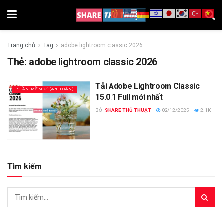
Trang chủ
Tag
adobe lightroom classic 2026
Thẻ:
adobe lightroom classic 2026
Tải Adobe Lightroom Classic
PHẦN MỀM ✅ (AN TOÀN)
15.0.1 Full mới nhất
BỞI
SHARE THỦ THUẬT
02/12/2025
2.1K
Tìm kiếm