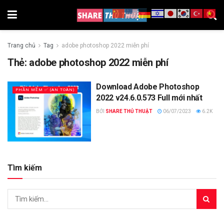
Trang chủ
Tag
adobe photoshop 2022 miễn phí
Thẻ:
adobe photoshop 2022 miễn phí
Download Adobe Photoshop
PHẦN MỀM ✅ (AN TOÀN)
2022 v24.6.0.573 Full mới nhất
BỞI
SHARE THỦ THUẬT
06/07/2023
6.2K
Tìm kiếm