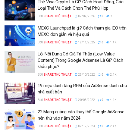
Thẻ Visa Crypto Là Gì? Cách Hoạt Động, Các
Loại Thẻ Và Cách Chọn Thẻ Phù Hợp
BỞI
SHARE THỦ THUẬT
07/07/2026
0
9
MEXC Launchpad là gì? Cách tham gia IEO trên
MEXC đơn giản và hiệu quả
BỞI
SHARE THỦ THUẬT
12/11/2025
0
1.4K
Lỗi Nội Dung Có Giá Trị Thấp (Low Value
Content) Trong Google Adsense Là Gì? Cách
khắc phục?
BỞI
SHARE THỦ THUẬT
25/10/2022
0
2.1K
19 mẹo dành tăng RPM của AdSense dành cho
nhà xuất bản
BỞI
SHARE THỦ THUẬT
20/03/2022
0
4.1K
22 Mạng quảng cáo thay thế Google AdSense
nên thử vào năm 2024
BỞI
SHARE THỦ THUẬT
02/12/2023
0
2.4K