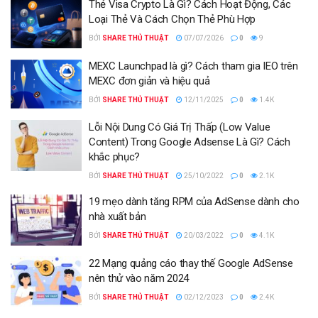
Thẻ Visa Crypto Là Gì? Cách Hoạt Động, Các
Loại Thẻ Và Cách Chọn Thẻ Phù Hợp
BỞI
SHARE THỦ THUẬT
07/07/2026
0
9
MEXC Launchpad là gì? Cách tham gia IEO trên
MEXC đơn giản và hiệu quả
BỞI
SHARE THỦ THUẬT
12/11/2025
0
1.4K
Lỗi Nội Dung Có Giá Trị Thấp (Low Value
Content) Trong Google Adsense Là Gì? Cách
khắc phục?
BỞI
SHARE THỦ THUẬT
25/10/2022
0
2.1K
19 mẹo dành tăng RPM của AdSense dành cho
nhà xuất bản
BỞI
SHARE THỦ THUẬT
20/03/2022
0
4.1K
22 Mạng quảng cáo thay thế Google AdSense
nên thử vào năm 2024
BỞI
SHARE THỦ THUẬT
02/12/2023
0
2.4K