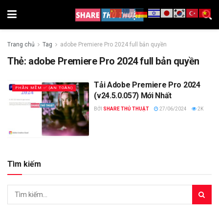
Trang chủ
Tag
adobe Premiere Pro 2024 full bản quyền
Thẻ:
adobe Premiere Pro 2024 full bản quyền
Tải Adobe Premiere Pro 2024
PHẦN MỀM ✅ (AN TOÀN)
(v24.5.0.057) Mới Nhất
BỞI
SHARE THỦ THUẬT
27/06/2024
2K
Tìm kiếm