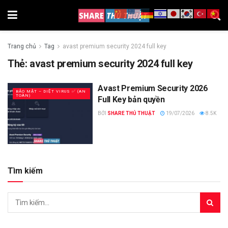
Trang chủ
Tag
avast premium security 2024 full key
Thẻ:
avast premium security 2024 full key
Avast Premium Security 2026
BẢO MẬT – DIỆT VIRUS ✅ (AN
TOÀN)
Full Key bản quyền
BỞI
SHARE THỦ THUẬT
19/07/2026
8.5K
Tìm kiếm