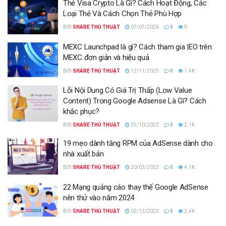
Thẻ Visa Crypto Là Gì? Cách Hoạt Động, Các
Loại Thẻ Và Cách Chọn Thẻ Phù Hợp
BỞI
SHARE THỦ THUẬT
07/07/2026
0
9
MEXC Launchpad là gì? Cách tham gia IEO trên
MEXC đơn giản và hiệu quả
BỞI
SHARE THỦ THUẬT
12/11/2025
0
1.4K
Lỗi Nội Dung Có Giá Trị Thấp (Low Value
Content) Trong Google Adsense Là Gì? Cách
khắc phục?
BỞI
SHARE THỦ THUẬT
25/10/2022
0
2.1K
19 mẹo dành tăng RPM của AdSense dành cho
nhà xuất bản
BỞI
SHARE THỦ THUẬT
20/03/2022
0
4.1K
22 Mạng quảng cáo thay thế Google AdSense
nên thử vào năm 2024
BỞI
SHARE THỦ THUẬT
02/12/2023
0
2.4K