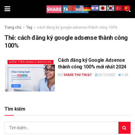
Trang chủ
Tag
cách đăng ký google adsense thành công 100%
Thẻ:
cách đăng ký google adsense thành công
100%
Cách đăng ký Google Adsense
KIẾM TIỀN GOOGLE ADSENSE
thành công 100% mới nhất 2024
BỞI
SHARE THỦ THUẬT
02/12/2023
3.2K
Tìm kiếm