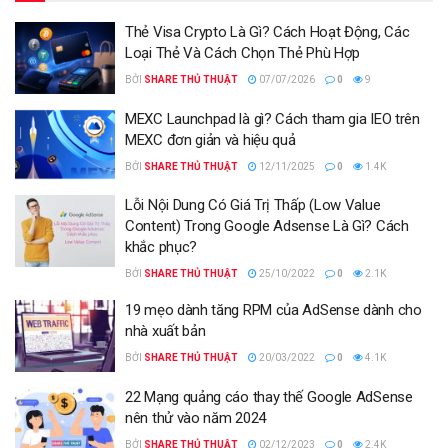
Thẻ Visa Crypto Là Gì? Cách Hoạt Động, Các
Loại Thẻ Và Cách Chọn Thẻ Phù Hợp
BỞI
SHARE THỦ THUẬT
07/07/2026
0
9
MEXC Launchpad là gì? Cách tham gia IEO trên
MEXC đơn giản và hiệu quả
BỞI
SHARE THỦ THUẬT
12/11/2025
0
1.4K
Lỗi Nội Dung Có Giá Trị Thấp (Low Value
Content) Trong Google Adsense Là Gì? Cách
khắc phục?
BỞI
SHARE THỦ THUẬT
25/10/2022
0
2.1K
19 mẹo dành tăng RPM của AdSense dành cho
nhà xuất bản
BỞI
SHARE THỦ THUẬT
20/03/2022
0
4.1K
22 Mạng quảng cáo thay thế Google AdSense
nên thử vào năm 2024
BỞI
SHARE THỦ THUẬT
02/12/2023
0
2.4K