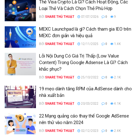
Thẻ Visa Crypto Là Gì? Cách Hoạt Động, Các
Loại Thẻ Và Cách Chọn Thẻ Phù Hợp
BỞI
SHARE THỦ THUẬT
07/07/2026
0
9
MEXC Launchpad là gì? Cách tham gia IEO trên
MEXC đơn giản và hiệu quả
BỞI
SHARE THỦ THUẬT
12/11/2025
0
1.4K
Lỗi Nội Dung Có Giá Trị Thấp (Low Value
Content) Trong Google Adsense Là Gì? Cách
khắc phục?
BỞI
SHARE THỦ THUẬT
25/10/2022
0
2.1K
19 mẹo dành tăng RPM của AdSense dành cho
nhà xuất bản
BỞI
SHARE THỦ THUẬT
20/03/2022
0
4.1K
22 Mạng quảng cáo thay thế Google AdSense
nên thử vào năm 2024
BỞI
SHARE THỦ THUẬT
02/12/2023
0
2.4K