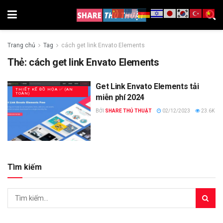
Trang chủ
Tag
cách get link Envato Elements
Thẻ:
cách get link Envato Elements
Get Link Envato Elements tải
THIẾT KẾ ĐỒ HỌA ✅ (AN
TOÀN)
miễn phí 2024
BỞI
SHARE THỦ THUẬT
02/12/2023
23.6K
Tìm kiếm