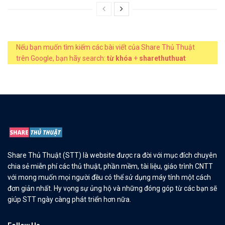
Nếu bạn muốn tìm kiếm các bài viết của Share Thủ Thuật
trên Google, bạn hãy search:
từ khóa
+
sharethuthuat
Share Thủ Thuật (STT) là website được ra đời với mục đích chuyên
chia sẻ miễn phí các thủ thuật, phần mềm, tài liệu, giáo trình CNTT
với mong muốn mọi người đều có thể sử dụng máy tính một cách
đơn giản nhất. Hy vọng sự ủng hộ và những đóng góp từ các bạn sẽ
giúp STT ngày càng phát triển hơn nữa.