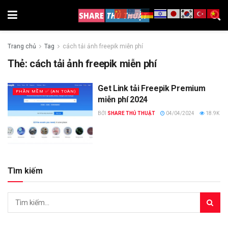
Trang chủ
Tag
cách tải ảnh freepik miễn phí
Thẻ:
cách tải ảnh freepik miễn phí
Get Link tải Freepik Premium
PHẦN MỀM ✅ (AN TOÀN)
miễn phí 2024
BỞI
SHARE THỦ THUẬT
04/04/2024
18.9K
Tìm kiếm