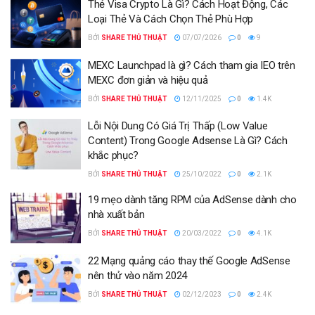
Thẻ Visa Crypto Là Gì? Cách Hoạt Động, Các
Loại Thẻ Và Cách Chọn Thẻ Phù Hợp
BỞI
SHARE THỦ THUẬT
07/07/2026
0
9
MEXC Launchpad là gì? Cách tham gia IEO trên
MEXC đơn giản và hiệu quả
BỞI
SHARE THỦ THUẬT
12/11/2025
0
1.4K
Lỗi Nội Dung Có Giá Trị Thấp (Low Value
Content) Trong Google Adsense Là Gì? Cách
khắc phục?
BỞI
SHARE THỦ THUẬT
25/10/2022
0
2.1K
19 mẹo dành tăng RPM của AdSense dành cho
nhà xuất bản
BỞI
SHARE THỦ THUẬT
20/03/2022
0
4.1K
22 Mạng quảng cáo thay thế Google AdSense
nên thử vào năm 2024
BỞI
SHARE THỦ THUẬT
02/12/2023
0
2.4K