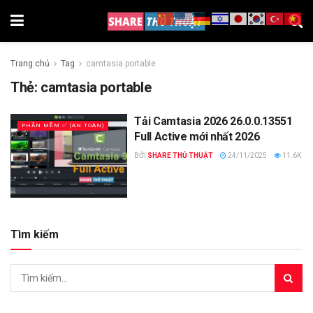
Trang chủ
Tag
camtasia portable
Thẻ:
camtasia portable
Tải Camtasia 2026 26.0.0.13551
PHẦN MỀM ✅ (AN TOÀN)
Full Active mới nhất 2026
BỞI
SHARE THỦ THUẬT
24/11/2025
11.6K
Tìm kiếm