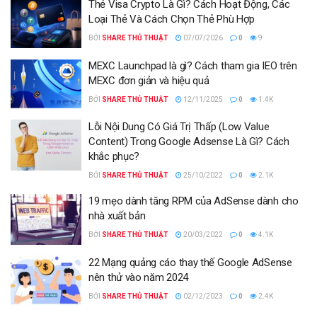
Thẻ Visa Crypto Là Gì? Cách Hoạt Động, Các
Loại Thẻ Và Cách Chọn Thẻ Phù Hợp
BỞI
SHARE THỦ THUẬT
07/07/2026
0
9
MEXC Launchpad là gì? Cách tham gia IEO trên
MEXC đơn giản và hiệu quả
BỞI
SHARE THỦ THUẬT
12/11/2025
0
1.4K
Lỗi Nội Dung Có Giá Trị Thấp (Low Value
Content) Trong Google Adsense Là Gì? Cách
khắc phục?
BỞI
SHARE THỦ THUẬT
25/10/2022
0
2.1K
19 mẹo dành tăng RPM của AdSense dành cho
nhà xuất bản
BỞI
SHARE THỦ THUẬT
20/03/2022
0
4.1K
22 Mạng quảng cáo thay thế Google AdSense
nên thử vào năm 2024
BỞI
SHARE THỦ THUẬT
02/12/2023
0
2.4K