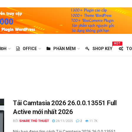
HOT
HĐH
OFFICE
PHẦN MỀM
SHOP KEY
TO
Tải Camtasia 2026 26.0.0.13551 Full
Active mới nhất 2026
BỞI
SHARE THỦ THUẬT
24/11/2025
2
11.7K
Nếu bạn đang tìm cách Tải Camtasia 2026 26.0.0.13551