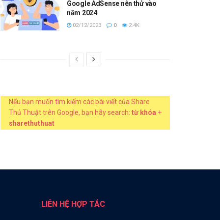
Google AdSense nên thử vào
năm 2024
02/12/2023
0
2.4K
Nếu bạn muốn tìm kiếm các bài viết của Share
Thủ Thuật trên Google, bạn hãy search:
từ khóa
+
sharethuthuat
LIÊN HỆ HỢP TÁC