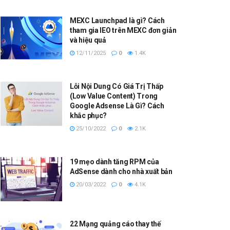
MEXC Launchpad là gì? Cách
tham gia IEO trên MEXC đơn giản
và hiệu quả
12/11/2025
0
1.4K
Lỗi Nội Dung Có Giá Trị Thấp
(Low Value Content) Trong
Google Adsense Là Gì? Cách
khắc phục?
25/10/2022
0
2.1K
19 mẹo dành tăng RPM của
AdSense dành cho nhà xuất bản
20/03/2022
0
4.1K
22 Mạng quảng cáo thay thế