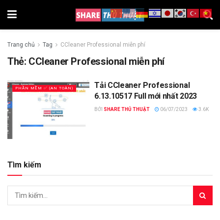
Trang chủ
Tag
CCleaner Professional miễn phí
Thẻ:
CCleaner Professional miễn phí
Tải CCleaner Professional
PHẦN MỀM ✅ (AN TOÀN)
6.13.10517 Full mới nhất 2023
BỞI
SHARE THỦ THUẬT
06/07/2023
3.6K
Tìm kiếm