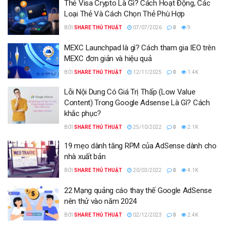
Thẻ Visa Crypto Là Gì? Cách Hoạt Động, Các
Loại Thẻ Và Cách Chọn Thẻ Phù Hợp
BỞI
SHARE THỦ THUẬT
07/07/2026
0
9
MEXC Launchpad là gì? Cách tham gia IEO trên
MEXC đơn giản và hiệu quả
BỞI
SHARE THỦ THUẬT
12/11/2025
0
1.4K
Lỗi Nội Dung Có Giá Trị Thấp (Low Value
Content) Trong Google Adsense Là Gì? Cách
khắc phục?
BỞI
SHARE THỦ THUẬT
25/10/2022
0
2.1K
19 mẹo dành tăng RPM của AdSense dành cho
nhà xuất bản
BỞI
SHARE THỦ THUẬT
20/03/2022
0
4.1K
22 Mạng quảng cáo thay thế Google AdSense
nên thử vào năm 2024
BỞI
SHARE THỦ THUẬT
02/12/2023
0
2.4K