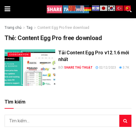
Trang chủ
Tag
Content Egg Pro free download
Thẻ:
Content Egg Pro free download
Tải Content Egg Pro v12.1.6 mới
CODECANYON
nhất
BỞI
SHARE THỦ THUẬT
02/12/2023
3.7K
Tìm kiếm