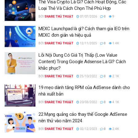
Thẻ Visa Crypto Là Gì? Cách Hoạt Động, Các
Loại Thẻ Và Cách Chọn Thẻ Phù Hợp
BỞI
SHARE THỦ THUẬT
07/07/2026
0
9
MEXC Launchpad là gì? Cách tham gia IEO trên
MEXC đơn giản và hiệu quả
BỞI
SHARE THỦ THUẬT
12/11/2025
0
1.4K
Lỗi Nội Dung Có Giá Trị Thấp (Low Value
Content) Trong Google Adsense Là Gì? Cách
khắc phục?
BỞI
SHARE THỦ THUẬT
25/10/2022
0
2.1K
19 mẹo dành tăng RPM của AdSense dành cho
nhà xuất bản
BỞI
SHARE THỦ THUẬT
20/03/2022
0
4.1K
22 Mạng quảng cáo thay thế Google AdSense
nên thử vào năm 2024
BỞI
SHARE THỦ THUẬT
02/12/2023
0
2.4K