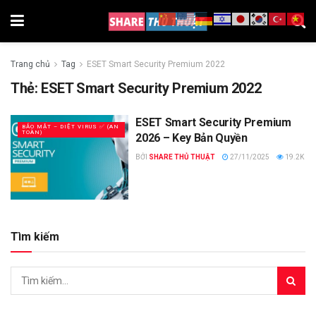
Trang chủ
Tag
ESET Smart Security Premium 2022
Thẻ:
ESET Smart Security Premium 2022
ESET Smart Security Premium
BẢO MẬT – DIỆT VIRUS ✅ (AN
TOÀN)
2026 – Key Bản Quyền
BỞI
SHARE THỦ THUẬT
27/11/2025
19.2K
Tìm kiếm