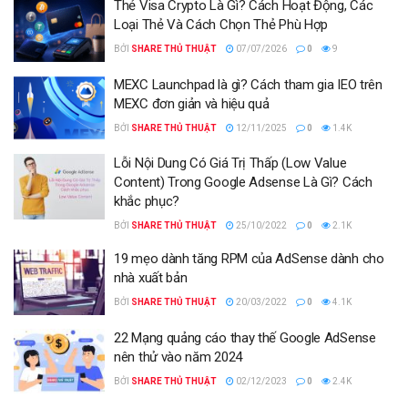
Thẻ Visa Crypto Là Gì? Cách Hoạt Động, Các
Loại Thẻ Và Cách Chọn Thẻ Phù Hợp
BỞI
SHARE THỦ THUẬT
07/07/2026
0
9
MEXC Launchpad là gì? Cách tham gia IEO trên
MEXC đơn giản và hiệu quả
BỞI
SHARE THỦ THUẬT
12/11/2025
0
1.4K
Lỗi Nội Dung Có Giá Trị Thấp (Low Value
Content) Trong Google Adsense Là Gì? Cách
khắc phục?
BỞI
SHARE THỦ THUẬT
25/10/2022
0
2.1K
19 mẹo dành tăng RPM của AdSense dành cho
nhà xuất bản
BỞI
SHARE THỦ THUẬT
20/03/2022
0
4.1K
22 Mạng quảng cáo thay thế Google AdSense
nên thử vào năm 2024
BỞI
SHARE THỦ THUẬT
02/12/2023
0
2.4K