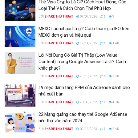
Thẻ Visa Crypto Là Gì? Cách Hoạt Động, Các
Loại Thẻ Và Cách Chọn Thẻ Phù Hợp
BỞI
SHARE THỦ THUẬT
07/07/2026
0
9
MEXC Launchpad là gì? Cách tham gia IEO trên
MEXC đơn giản và hiệu quả
BỞI
SHARE THỦ THUẬT
12/11/2025
0
1.4K
Lỗi Nội Dung Có Giá Trị Thấp (Low Value
Content) Trong Google Adsense Là Gì? Cách
khắc phục?
BỞI
SHARE THỦ THUẬT
25/10/2022
0
2.1K
19 mẹo dành tăng RPM của AdSense dành cho
nhà xuất bản
BỞI
SHARE THỦ THUẬT
20/03/2022
0
4.1K
22 Mạng quảng cáo thay thế Google AdSense
nên thử vào năm 2024
BỞI
SHARE THỦ THUẬT
02/12/2023
0
2.4K