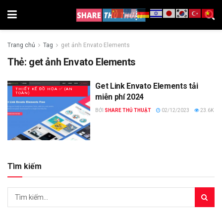
Trang chủ
Tag
get ảnh Envato Elements
Thẻ:
get ảnh Envato Elements
Get Link Envato Elements tải
THIẾT KẾ ĐỒ HỌA ✅ (AN
TOÀN)
miễn phí 2024
BỞI
SHARE THỦ THUẬT
02/12/2023
23.6K
Tìm kiếm