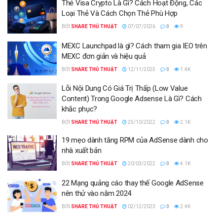
Thẻ Visa Crypto Là Gì? Cách Hoạt Động, Các
Loại Thẻ Và Cách Chọn Thẻ Phù Hợp
BỞI
SHARE THỦ THUẬT
07/07/2026
0
9
MEXC Launchpad là gì? Cách tham gia IEO trên
MEXC đơn giản và hiệu quả
BỞI
SHARE THỦ THUẬT
12/11/2025
0
1.4K
Lỗi Nội Dung Có Giá Trị Thấp (Low Value
Content) Trong Google Adsense Là Gì? Cách
khắc phục?
BỞI
SHARE THỦ THUẬT
25/10/2022
0
2.1K
19 mẹo dành tăng RPM của AdSense dành cho
nhà xuất bản
BỞI
SHARE THỦ THUẬT
20/03/2022
0
4.1K
22 Mạng quảng cáo thay thế Google AdSense
nên thử vào năm 2024
BỞI
SHARE THỦ THUẬT
02/12/2023
0
2.4K