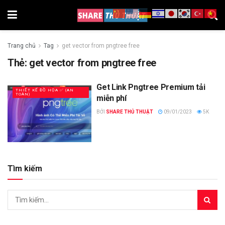
Trang chủ
Tag
get vector from pngtree free
Thẻ:
get vector from pngtree free
Get Link Pngtree Premium tải
THIẾT KẾ ĐỒ HỌA ✅ (AN
TOÀN)
miễn phí
BỞI
SHARE THỦ THUẬT
09/01/2023
5K
Tìm kiếm