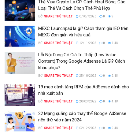
Thẻ Visa Crypto Là Gì? Cách Hoạt Động, Các
Loại Thẻ Và Cách Chọn Thẻ Phù Hợp
BỞI
SHARE THỦ THUẬT
07/07/2026
0
9
MEXC Launchpad là gì? Cách tham gia IEO trên
MEXC đơn giản và hiệu quả
BỞI
SHARE THỦ THUẬT
12/11/2025
0
1.4K
Lỗi Nội Dung Có Giá Trị Thấp (Low Value
Content) Trong Google Adsense Là Gì? Cách
khắc phục?
BỞI
SHARE THỦ THUẬT
25/10/2022
0
2.1K
19 mẹo dành tăng RPM của AdSense dành cho
nhà xuất bản
BỞI
SHARE THỦ THUẬT
20/03/2022
0
4.1K
22 Mạng quảng cáo thay thế Google AdSense
nên thử vào năm 2024
BỞI
SHARE THỦ THUẬT
02/12/2023
0
2.4K