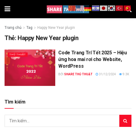
Trang chủ
Tag
Happy New Year plugin
Thẻ:
Happy New Year plugin
Code Trang Trí Tết 2025 – Hiệu
THỦ THUẬT
ứng hoa mai rơi cho Website,
WordPress
BỞI
SHARE THỦ THUẬT
31/12/2024
9.3K
Tìm kiếm