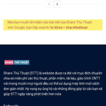
Nếu bạn muốn tìm kiếm các bài viết của Share Thủ Thuật
trên Google, bạn hãy search:
từ khóa
+
sharethuthuat
Share Thủ Thuật (STT) là website được ra đời với mục đích chuyên
chia sẻ miễn phí các thủ thuật, phần mềm, tài liệu, giáo trình CNTT
với mong muốn mọi người đều có thể sử dụng máy tính một cách
đơn giản nhất. Hy vọng sự ủng hộ và những đóng góp từ các bạn sẽ
giúp STT ngày càng phát triển hơn nữa.