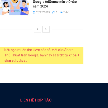
Google AdSense nên thử vào
năm 2024
02/12/2023
0
2.4K
Nếu bạn muốn tìm kiếm các bài viết của Share
Thủ Thuật trên Google, bạn hãy search:
từ khóa
+
sharethuthuat
LIÊN HỆ HỢP TÁC