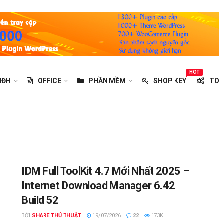
HOT
HĐH
OFFICE
PHẦN MỀM
SHOP KEY
TO
IDM Full ToolKit 4.7 Mới Nhất 2025 –
Internet Download Manager 6.42
Build 52
BỞI
SHARE THỦ THUẬT
19/07/2026
22
173K