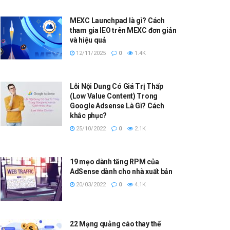
MEXC Launchpad là gì? Cách
tham gia IEO trên MEXC đơn giản
và hiệu quả
12/11/2025
0
1.4K
Lỗi Nội Dung Có Giá Trị Thấp
(Low Value Content) Trong
Google Adsense Là Gì? Cách
khắc phục?
25/10/2022
0
2.1K
19 mẹo dành tăng RPM của
AdSense dành cho nhà xuất bản
20/03/2022
0
4.1K
22 Mạng quảng cáo thay thế