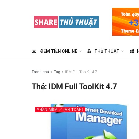
KIẾM TIỀN ONLINE
THỦ THUẬT
Trang chủ
Tag
IDM Full ToolKit 4.7
Thẻ:
IDM Full ToolKit 4.7
PHẦN MỀM ✅ (AN TOÀN)