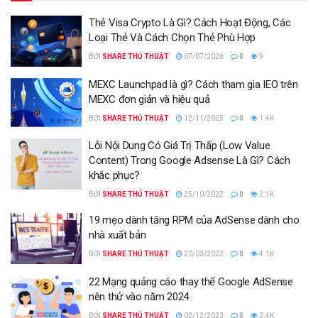
Thẻ Visa Crypto Là Gì? Cách Hoạt Động, Các
Loại Thẻ Và Cách Chọn Thẻ Phù Hợp
BỞI
SHARE THỦ THUẬT
07/07/2026
0
9
MEXC Launchpad là gì? Cách tham gia IEO trên
MEXC đơn giản và hiệu quả
BỞI
SHARE THỦ THUẬT
12/11/2025
0
1.4K
Lỗi Nội Dung Có Giá Trị Thấp (Low Value
Content) Trong Google Adsense Là Gì? Cách
khắc phục?
BỞI
SHARE THỦ THUẬT
25/10/2022
0
2.1K
19 mẹo dành tăng RPM của AdSense dành cho
nhà xuất bản
BỞI
SHARE THỦ THUẬT
20/03/2022
0
4.1K
22 Mạng quảng cáo thay thế Google AdSense
nên thử vào năm 2024
BỞI
SHARE THỦ THUẬT
02/12/2023
0
2.4K