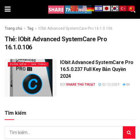
Trang chủ
Tag
IObit Advanced SystemCare Pro 16.1.0.106
Thẻ:
IObit Advanced SystemCare Pro
16.1.0.106
IObit Advanced SystemCare Pro
PHẦN MỀM ✅ (AN TOÀN)
16.5.0.237 Full Key Bản Quyền
2024
BỞI
SHARE THỦ THUẬT
02/12/2023
8K
Tìm kiếm