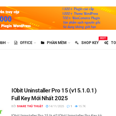
HOT
HĐH
OFFICE
PHẦN MỀM
SHOP KEY
TO
IObit Uninstaller Pro 15 (v15.1.0.1)
Full Key Mới Nhất 2025
BỞI
SHARE THỦ THUẬT
14/11/2025
1
15.7K
IObit Uninstaller Pro 15 là gì? IObit Uninstaller Pro Key tải