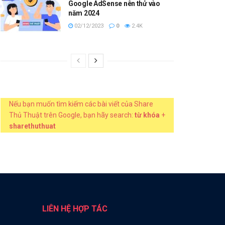
Google AdSense nên thử vào
năm 2024
02/12/2023
0
2.4K
Nếu bạn muốn tìm kiếm các bài viết của Share
Thủ Thuật trên Google, bạn hãy search:
từ khóa
+
sharethuthuat
LIÊN HỆ HỢP TÁC