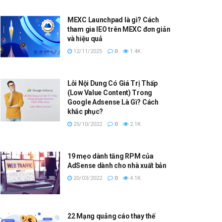
MEXC Launchpad là gì? Cách
tham gia IEO trên MEXC đơn giản
và hiệu quả
12/11/2025
0
1.4K
Lỗi Nội Dung Có Giá Trị Thấp
(Low Value Content) Trong
Google Adsense Là Gì? Cách
khắc phục?
25/10/2022
0
2.1K
19 mẹo dành tăng RPM của
AdSense dành cho nhà xuất bản
20/03/2022
0
4.1K
22 Mạng quảng cáo thay thế