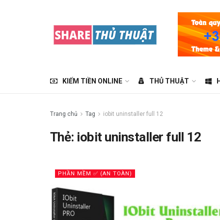
KIẾM TIỀN ONLINE
THỦ THUẬT
Trang chủ
Tag
iobit uninstaller full 12
Thẻ:
iobit uninstaller full 12
PHẦN MỀM ✅ (AN TOÀN)