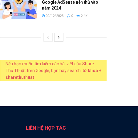
Google AdSense nên thử vào
năm 2024
02/12/2023
0
2.4K
Nếu bạn muốn tìm kiếm các bài viết của Share
Thủ Thuật trên Google, bạn hãy search:
từ khóa
+
sharethuthuat
LIÊN HỆ HỢP TÁC