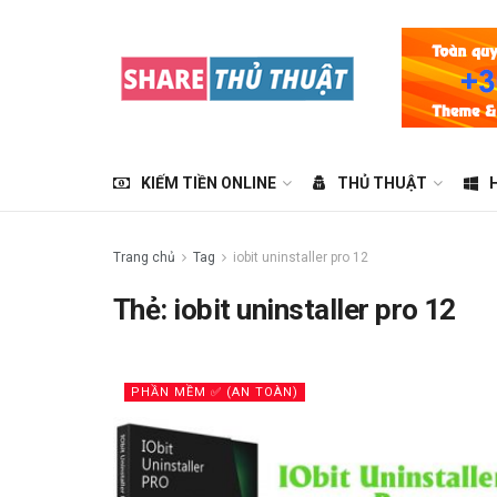
KIẾM TIỀN ONLINE
THỦ THUẬT
Trang chủ
Tag
iobit uninstaller pro 12
Thẻ:
iobit uninstaller pro 12
PHẦN MỀM ✅ (AN TOÀN)