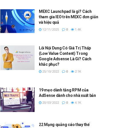
MEXC Launchpad là gì? Cách
tham gia IEO trên MEXC đơn giản
và hiệu quả
12/11/2025
0
1.4K
Lỗi Nội Dung Có Giá Trị Thấp
(Low Value Content) Trong
Google Adsense Là Gì? Cách
khắc phục?
25/10/2022
0
2.1K
19 mẹo dành tăng RPM của
AdSense dành cho nhà xuất bản
20/03/2022
0
4.1K
22 Mạng quảng cáo thay thế