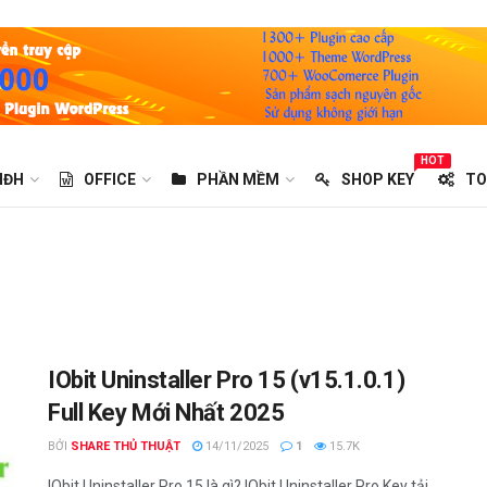
HOT
HĐH
OFFICE
PHẦN MỀM
SHOP KEY
TO
IObit Uninstaller Pro 15 (v15.1.0.1)
Full Key Mới Nhất 2025
BỞI
SHARE THỦ THUẬT
14/11/2025
1
15.7K
IObit Uninstaller Pro 15 là gì? IObit Uninstaller Pro Key tải