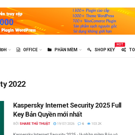
HOT
HĐH
OFFICE
PHẦN MỀM
SHOP KEY
TO
ity 2022
Kaspersky Internet Security 2025 Full
Key Bản Quyền mới nhất
BỞI
SHARE THỦ THUẬT
19/07/2026
6
103.2K
Kaspersky Internet Security 2025 - là phần mềm Bảo vệ