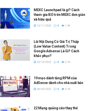
MEXC Launchpad là gì? Cách
tham gia IEO trên MEXC đơn giản
và hiệu quả
12/11/2025
0
1.4K
Lỗi Nội Dung Có Giá Trị Thấp
(Low Value Content) Trong
Google Adsense Là Gì? Cách
khắc phục?
25/10/2022
0
2.1K
19 mẹo dành tăng RPM của
AdSense dành cho nhà xuất bản
20/03/2022
0
4.1K
22 Mạng quảng cáo thay thế