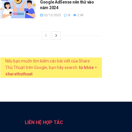
Google AdSense nên thử vào
năm 2024
02/12/2023
0
2.4K
Nếu bạn muốn tìm kiếm các bài viết của Share
Thủ Thuật trên Google, bạn hãy search:
từ khóa
+
sharethuthuat
LIÊN HỆ HỢP TÁC