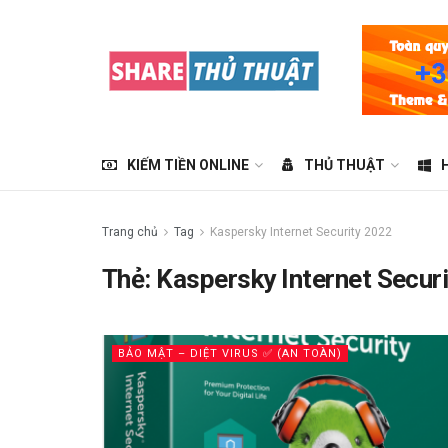
KIẾM TIỀN ONLINE
THỦ THUẬT
Trang chủ
Tag
Kaspersky Internet Security 2022
Thẻ:
Kaspersky Internet Secur
BẢO MẬT – DIỆT VIRUS ✅ (AN TOÀN)