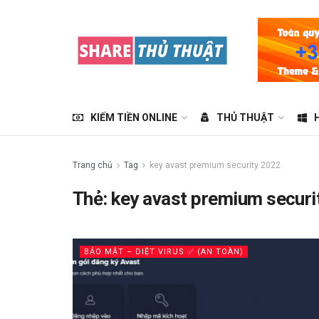
KIẾM TIỀN ONLINE
THỦ THUẬT
Trang chủ
Tag
key avast premium security 2022
Thẻ:
key avast premium securi
BẢO MẬT – DIỆT VIRUS ✅ (AN TOÀN)