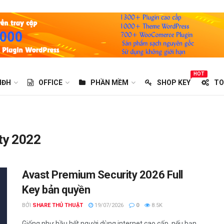
HOT
HĐH
OFFICE
PHẦN MỀM
SHOP KEY
TO
ty 2022
Avast Premium Security 2026 Full
Key bản quyền
BỞI
SHARE THỦ THUẬT
19/07/2026
0
8.5K
Giống như hầu hết người dùng internet cao cấp, nếu bạn