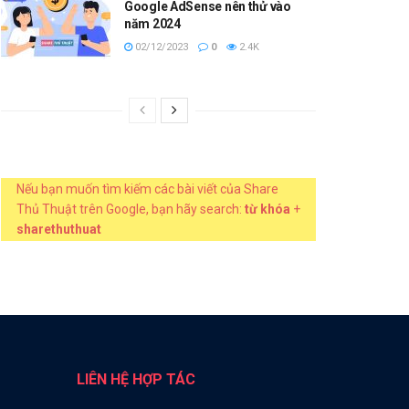
Google AdSense nên thử vào
năm 2024
02/12/2023
0
2.4K
Nếu bạn muốn tìm kiếm các bài viết của Share
Thủ Thuật trên Google, bạn hãy search:
từ khóa
+
sharethuthuat
LIÊN HỆ HỢP TÁC