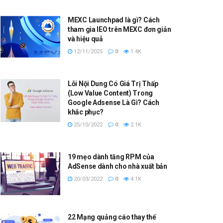
MEXC Launchpad là gì? Cách
tham gia IEO trên MEXC đơn giản
và hiệu quả
12/11/2025
0
1.4K
Lỗi Nội Dung Có Giá Trị Thấp
(Low Value Content) Trong
Google Adsense Là Gì? Cách
khắc phục?
25/10/2022
0
2.1K
19 mẹo dành tăng RPM của
AdSense dành cho nhà xuất bản
20/03/2022
0
4.1K
22 Mạng quảng cáo thay thế