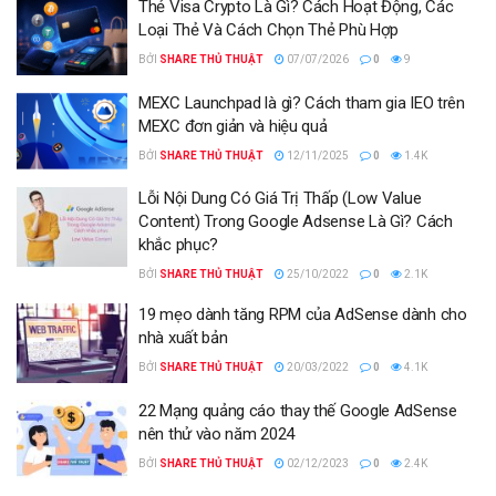
Thẻ Visa Crypto Là Gì? Cách Hoạt Động, Các
Loại Thẻ Và Cách Chọn Thẻ Phù Hợp
BỞI
SHARE THỦ THUẬT
07/07/2026
0
9
MEXC Launchpad là gì? Cách tham gia IEO trên
MEXC đơn giản và hiệu quả
BỞI
SHARE THỦ THUẬT
12/11/2025
0
1.4K
Lỗi Nội Dung Có Giá Trị Thấp (Low Value
Content) Trong Google Adsense Là Gì? Cách
khắc phục?
BỞI
SHARE THỦ THUẬT
25/10/2022
0
2.1K
19 mẹo dành tăng RPM của AdSense dành cho
nhà xuất bản
BỞI
SHARE THỦ THUẬT
20/03/2022
0
4.1K
22 Mạng quảng cáo thay thế Google AdSense
nên thử vào năm 2024
BỞI
SHARE THỦ THUẬT
02/12/2023
0
2.4K