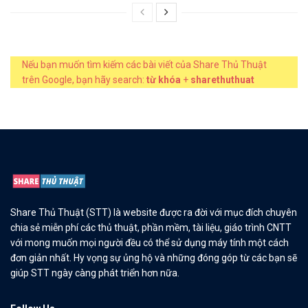
Nếu bạn muốn tìm kiếm các bài viết của Share Thủ Thuật
trên Google, bạn hãy search:
từ khóa
+
sharethuthuat
Share Thủ Thuật (STT) là website được ra đời với mục đích chuyên
chia sẻ miễn phí các thủ thuật, phần mềm, tài liệu, giáo trình CNTT
với mong muốn mọi người đều có thể sử dụng máy tính một cách
đơn giản nhất. Hy vọng sự ủng hộ và những đóng góp từ các bạn sẽ
giúp STT ngày càng phát triển hơn nữa.