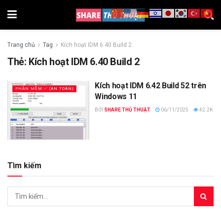
Trang chủ
Tag
Kích hoạt IDM 6.40 Build 2
Thẻ:
Kích hoạt IDM 6.40 Build 2
Kích hoạt IDM 6.42 Build 52 trên
PHẦN MỀM ✅ (AN TOÀN)
Windows 11
BỞI
SHARE THỦ THUẬT
06/11/2025
42.2K
Tìm kiếm