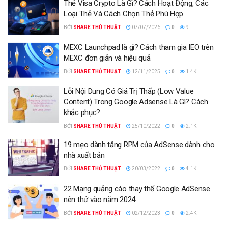
Thẻ Visa Crypto Là Gì? Cách Hoạt Động, Các
Loại Thẻ Và Cách Chọn Thẻ Phù Hợp
BỞI
SHARE THỦ THUẬT
07/07/2026
0
9
MEXC Launchpad là gì? Cách tham gia IEO trên
MEXC đơn giản và hiệu quả
BỞI
SHARE THỦ THUẬT
12/11/2025
0
1.4K
Lỗi Nội Dung Có Giá Trị Thấp (Low Value
Content) Trong Google Adsense Là Gì? Cách
khắc phục?
BỞI
SHARE THỦ THUẬT
25/10/2022
0
2.1K
19 mẹo dành tăng RPM của AdSense dành cho
nhà xuất bản
BỞI
SHARE THỦ THUẬT
20/03/2022
0
4.1K
22 Mạng quảng cáo thay thế Google AdSense
nên thử vào năm 2024
BỞI
SHARE THỦ THUẬT
02/12/2023
0
2.4K