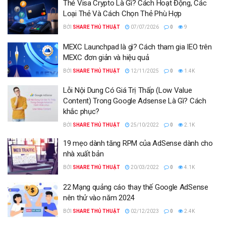
Thẻ Visa Crypto Là Gì? Cách Hoạt Động, Các
Loại Thẻ Và Cách Chọn Thẻ Phù Hợp
BỞI
SHARE THỦ THUẬT
07/07/2026
0
9
MEXC Launchpad là gì? Cách tham gia IEO trên
MEXC đơn giản và hiệu quả
BỞI
SHARE THỦ THUẬT
12/11/2025
0
1.4K
Lỗi Nội Dung Có Giá Trị Thấp (Low Value
Content) Trong Google Adsense Là Gì? Cách
khắc phục?
BỞI
SHARE THỦ THUẬT
25/10/2022
0
2.1K
19 mẹo dành tăng RPM của AdSense dành cho
nhà xuất bản
BỞI
SHARE THỦ THUẬT
20/03/2022
0
4.1K
22 Mạng quảng cáo thay thế Google AdSense
nên thử vào năm 2024
BỞI
SHARE THỦ THUẬT
02/12/2023
0
2.4K