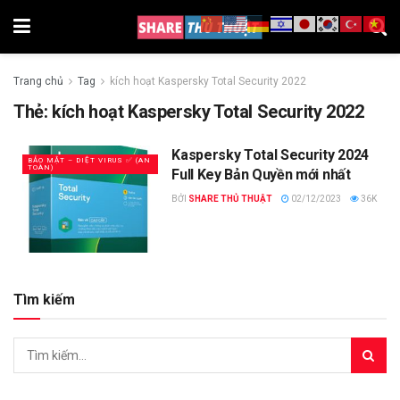
Trang chủ
Tag
kích hoạt Kaspersky Total Security 2022
Thẻ:
kích hoạt Kaspersky Total Security 2022
Kaspersky Total Security 2024
BẢO MẬT – DIỆT VIRUS ✅ (AN
TOÀN)
Full Key Bản Quyền mới nhất
BỞI
SHARE THỦ THUẬT
02/12/2023
36K
Tìm kiếm