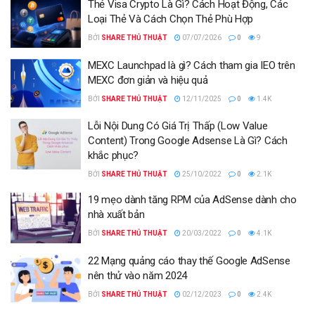
Thẻ Visa Crypto Là Gì? Cách Hoạt Động, Các
Loại Thẻ Và Cách Chọn Thẻ Phù Hợp
BỞI
SHARE THỦ THUẬT
07/07/2026
0
9
MEXC Launchpad là gì? Cách tham gia IEO trên
MEXC đơn giản và hiệu quả
BỞI
SHARE THỦ THUẬT
12/11/2025
0
1.4K
Lỗi Nội Dung Có Giá Trị Thấp (Low Value
Content) Trong Google Adsense Là Gì? Cách
khắc phục?
BỞI
SHARE THỦ THUẬT
25/10/2022
0
2.1K
19 mẹo dành tăng RPM của AdSense dành cho
nhà xuất bản
BỞI
SHARE THỦ THUẬT
20/03/2022
0
4.1K
22 Mạng quảng cáo thay thế Google AdSense
nên thử vào năm 2024
BỞI
SHARE THỦ THUẬT
02/12/2023
0
2.4K