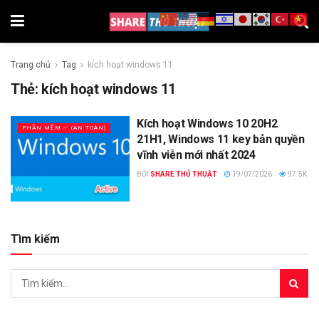
Trang chủ
Tag
kích hoạt windows 11
Thẻ:
kích hoạt windows 11
Kích hoạt Windows 10 20H2
PHẦN MỀM ✅ (AN TOÀN)
21H1, Windows 11 key bản quyền
vĩnh viễn mới nhất 2024
BỞI
SHARE THỦ THUẬT
19/07/2026
97.5K
Tìm kiếm