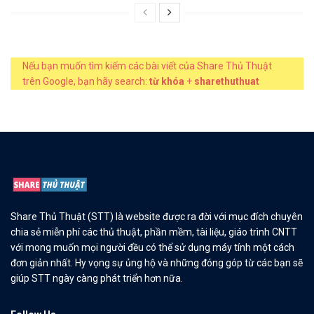
Nếu bạn muốn tìm kiếm các bài viết của Share Thủ Thuật
trên Google, bạn hãy search:
từ khóa
+
sharethuthuat
Share Thủ Thuật (STT) là website được ra đời với mục đích chuyên
chia sẻ miễn phí các thủ thuật, phần mềm, tài liệu, giáo trình CNTT
với mong muốn mọi người đều có thể sử dụng máy tính một cách
đơn giản nhất. Hy vọng sự ủng hộ và những đóng góp từ các bạn sẽ
giúp STT ngày càng phát triển hơn nữa.