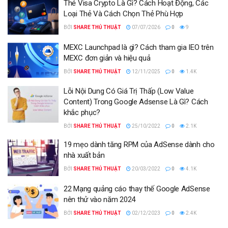
Thẻ Visa Crypto Là Gì? Cách Hoạt Động, Các
Loại Thẻ Và Cách Chọn Thẻ Phù Hợp
BỞI
SHARE THỦ THUẬT
07/07/2026
0
9
MEXC Launchpad là gì? Cách tham gia IEO trên
MEXC đơn giản và hiệu quả
BỞI
SHARE THỦ THUẬT
12/11/2025
0
1.4K
Lỗi Nội Dung Có Giá Trị Thấp (Low Value
Content) Trong Google Adsense Là Gì? Cách
khắc phục?
BỞI
SHARE THỦ THUẬT
25/10/2022
0
2.1K
19 mẹo dành tăng RPM của AdSense dành cho
nhà xuất bản
BỞI
SHARE THỦ THUẬT
20/03/2022
0
4.1K
22 Mạng quảng cáo thay thế Google AdSense
nên thử vào năm 2024
BỞI
SHARE THỦ THUẬT
02/12/2023
0
2.4K