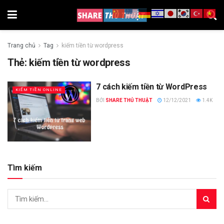
Trang chủ
Tag
kiếm tiền từ wordpress
Thẻ:
kiếm tiền từ wordpress
7 cách kiếm tiền từ WordPress
KIẾM TIỀN ONLINE
BỞI
SHARE THỦ THUẬT
12/12/2021
1.4K
Tìm kiếm