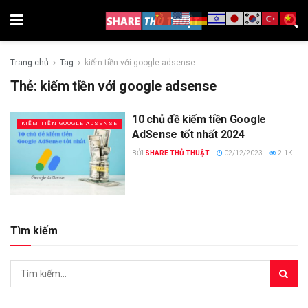
Trang chủ
Tag
kiếm tiền với google adsense
Thẻ:
kiếm tiền với google adsense
10 chủ đề kiếm tiền Google
KIẾM TIỀN GOOGLE ADSENSE
AdSense tốt nhất 2024
BỞI
SHARE THỦ THUẬT
02/12/2023
2.1K
Tìm kiếm