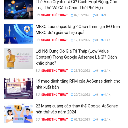
Thẻ Visa Crypto Là Gì? Cách Hoạt Động, Các
Loại Thẻ Và Cách Chọn Thẻ Phù Hợp
BỞI
SHARE THỦ THUẬT
07/07/2026
0
9
MEXC Launchpad là gì? Cách tham gia IEO trên
MEXC đơn giản và hiệu quả
BỞI
SHARE THỦ THUẬT
12/11/2025
0
1.4K
Lỗi Nội Dung Có Giá Trị Thấp (Low Value
Content) Trong Google Adsense Là Gì? Cách
khắc phục?
BỞI
SHARE THỦ THUẬT
25/10/2022
0
2.1K
19 mẹo dành tăng RPM của AdSense dành cho
nhà xuất bản
BỞI
SHARE THỦ THUẬT
20/03/2022
0
4.1K
22 Mạng quảng cáo thay thế Google AdSense
nên thử vào năm 2024
BỞI
SHARE THỦ THUẬT
02/12/2023
0
2.4K