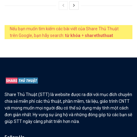
Nếu bạn muốn tìm kiếm các bài viết của Share Thủ Thuật
trên Google, bạn hãy search:
từ khóa
+
sharethuthuat
Share Thủ Thuật (STT) là website được ra đời với mục đích chuyên
chia sẻ miễn phí các thủ thuật, phần mềm, tài liệu, giáo trình CNTT
với mong muốn mọi người đều có thể sử dụng máy tính một cách
đơn giản nhất. Hy vọng sự ủng hộ và những đóng góp từ các bạn sẽ
giúp STT ngày càng phát triển hơn nữa.