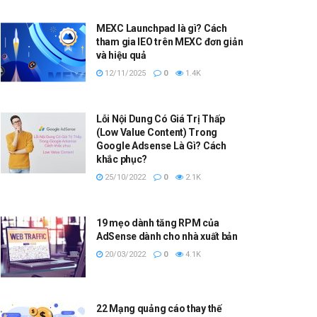
MEXC Launchpad là gì? Cách
tham gia IEO trên MEXC đơn giản
và hiệu quả
12/11/2025
0
1.4K
Lỗi Nội Dung Có Giá Trị Thấp
(Low Value Content) Trong
Google Adsense Là Gì? Cách
khắc phục?
25/10/2022
0
2.1K
19 mẹo dành tăng RPM của
AdSense dành cho nhà xuất bản
20/03/2022
0
4.1K
22 Mạng quảng cáo thay thế