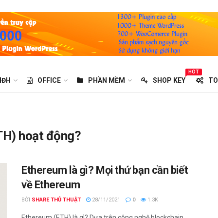
HOT
HĐH
OFFICE
PHẦN MỀM
SHOP KEY
TO
TH) hoạt động?
Ethereum là gì? Mọi thứ bạn cần biết
về Ethereum
BỞI
SHARE THỦ THUẬT
28/11/2021
0
1.3K
Ethereum (ETH) là gì? Dựa trên công nghệ blockchain,