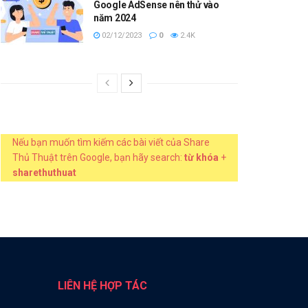
Google AdSense nên thử vào
năm 2024
02/12/2023
0
2.4K
Nếu bạn muốn tìm kiếm các bài viết của Share
Thủ Thuật trên Google, bạn hãy search:
từ khóa
+
sharethuthuat
LIÊN HỆ HỢP TÁC